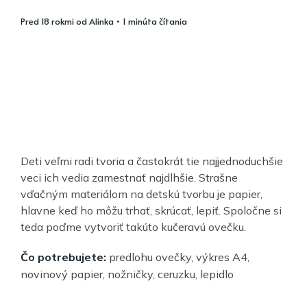
pred 18 rokmi
od
Alinka
• 1 minúta čítania
Deti veľmi radi tvoria a častokrát tie najjednoduchšie
veci ich vedia zamestnať najdlhšie. Strašne
vďačným materiálom na detskú tvorbu je papier,
hlavne keď ho môžu trhať, skrúcať, lepiť. Spoločne si
teda poďme vytvoriť takúto kučeravú ovečku.
Čo potrebujete:
predlohu ovečky, výkres A4,
novinový papier, nožničky, ceruzku, lepidlo