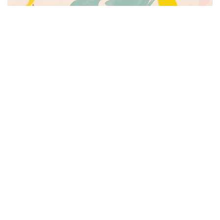
Píšeme pre mamičky aj oteckov. Kreatívne nápady
pre čas s deťmi. Články o rodine, básničky a pesničky
pre deti. Slovenské zvyky a sviatky a recepty.