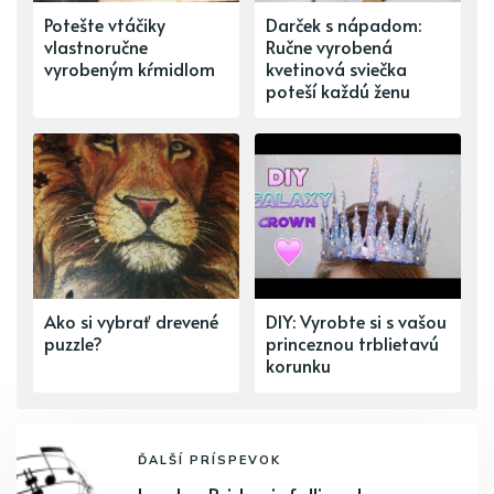
Potešte vtáčiky
Darček s nápadom:
vlastnoručne
Ručne vyrobená
vyrobeným kŕmidlom
kvetinová sviečka
poteší každú ženu
Ako si vybrať drevené
DIY: Vyrobte si s vašou
puzzle?
princeznou trblietavú
korunku
ĎALŠÍ PRÍSPEVOK