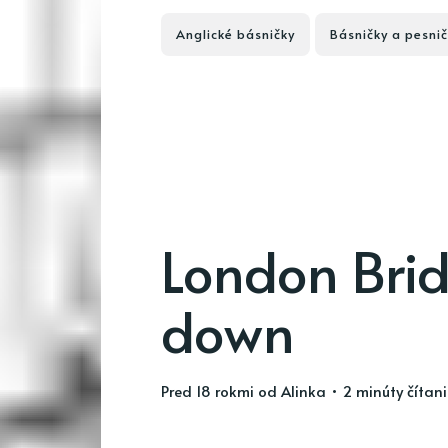
Anglické básničky
Básničky a pesnič
London Bridg
down
pred 18 rokmi
od
Alinka
• 2 minúty čítan