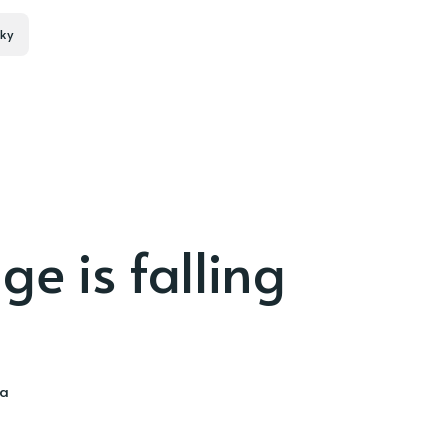
ky
e is falling
ia