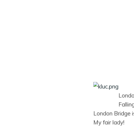
London
Fallin
London Bridge is
My fair lady!