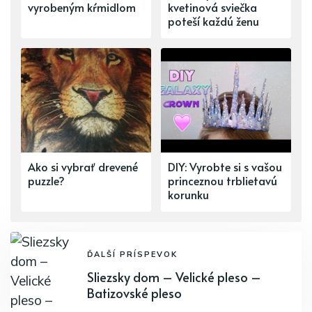
vyrobeným kŕmidlom
kvetinová sviečka
poteší každú ženu
Ako si vybrať drevené
DIY: Vyrobte si s vašou
puzzle?
princeznou trblietavú
korunku
ĎALŠÍ PRÍSPEVOK
Sliezsky dom – Velické pleso –
Batizovské pleso