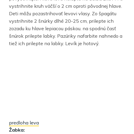
vystrihnite kruh väčší o 2 cm oproti pôvodnej hlave.
Deti môžu pozastrihovať levovi vlasy. Zo špagátu
vystrihnite 2 šnúrky dlhé 20-25 cm, prilepte ich
zozadu ku hlave lepiacou páskou. na spodnú časť
šnúrok prilepte labky. Pazúriky nafarbite nahnedo a
tiež ich prilepte na labky. Levík je hotový.
predloha leva
Žabka: