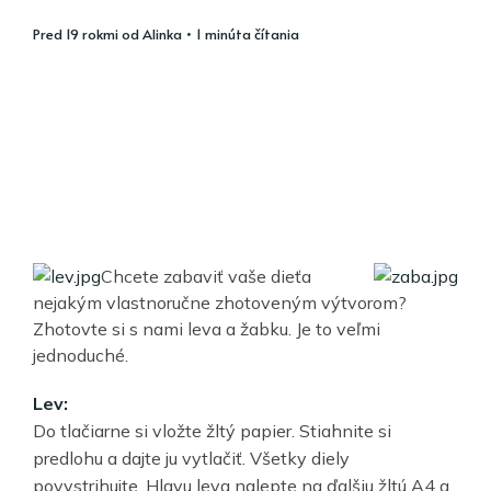
pred 19 rokmi
od
Alinka
• 1 minúta čítania
Chcete zabaviť vaše dieťa
nejakým vlastnoručne zhotoveným výtvorom?
Zhotovte si s nami leva a žabku. Je to veľmi
jednoduché.
Lev:
Do tlačiarne si vložte žltý papier. Stiahnite si
predlohu a dajte ju vytlačiť. Všetky diely
povystrihujte. Hlavu leva nalepte na ďalšiu žltú A4 a