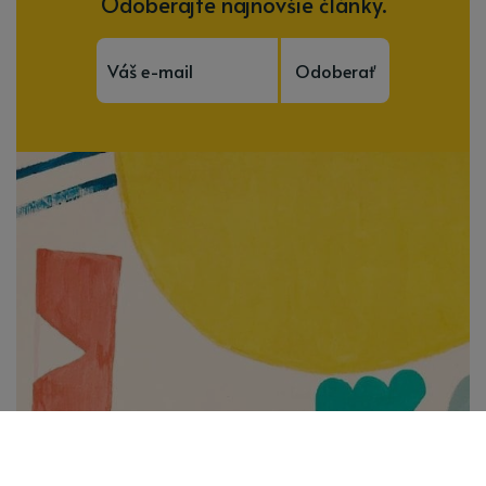
Odoberajte najnovšie články.
Odoberať
Subscribe to be notified of new content and