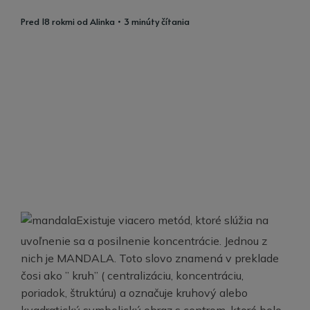
pred 18 rokmi
od
Alinka
• 3 minúty čítania
Existuje viacero metód, ktoré slúžia na
uvoľnenie sa a posilnenie koncentrácie. Jednou z
nich je MANDALA. Toto slovo znamená v preklade
čosi ako ” kruh” ( centralizáciu, koncentráciu,
poriadok, štruktúru) a označuje kruhový alebo