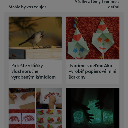
Všetky z témy Tvoríme s
Mohlo by vás zaujať
deťmi
Potešte vtáčiky
Tvoríme s deťmi: Ako
vlastnoručne
vyrobiť papierové mini
vyrobeným kŕmidlom
šarkany