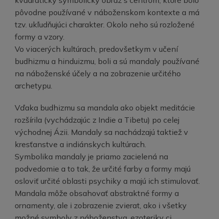
kvadratický symbolický obraz s centrom, ktoré bolo
pôvodne používané v náboženskom kontexte a má
tzv. ukľudňujúci charakter. Okolo neho sú rozložené
formy a vzory.
Vo viacerých kultúrach, predovšetkym v učení
budhizmu a hinduizmu, boli a sú mandaly používané
na náboženské účely a na zobrazenie určitého
archetypu.
Vďaka budhizmu sa mandala ako objekt meditácie
rozšírila (vychádzajúc z Indie a Tibetu) po celej
východnej Ázii. Mandaly sa nachádzajú taktiež v
kresťanstve a indiánskych kultúrach.
Symbolika mandaly je priamo zacielená na
podvedomie a to tak, že určité farby a formy majú
osloviť určité oblasti psychiky a majú ich stimulovať.
Mandala môže obsahovať abstraktné formy a
ornamenty, ale i zobrazenie zvierat, ako i všetky
možné symboly z náboženstva, ezoteriky ci