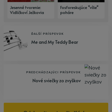
Jesenné tvorenie:
Fosforeskujúce “vílie“
Vidličkoví Ježkovia
poháre
ĎALŠÍ PRÍSPEVOK
Me and My Teddy Bear
PREDCHÁDZAJÚCI PRÍSPEVOK
Nové sviečky zo zvyškov