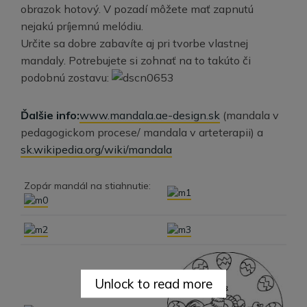
obrazok hotový. V pozadí môžete mať zapnutú
nejakú príjemnú melódiu.
Určite sa dobre zabavíte aj pri tvorbe vlastnej
mandaly. Potrebujete si zohnať na to takúto či
podobnú zostavu:
Ďalšie info:
www.mandala.ae-design.sk
(mandala v
pedagogickom procese/ mandala v arteterapii) a
sk.wikipedia.org/wiki/mandala
Zopár mandál na stiahnutie:
Unlock to read more