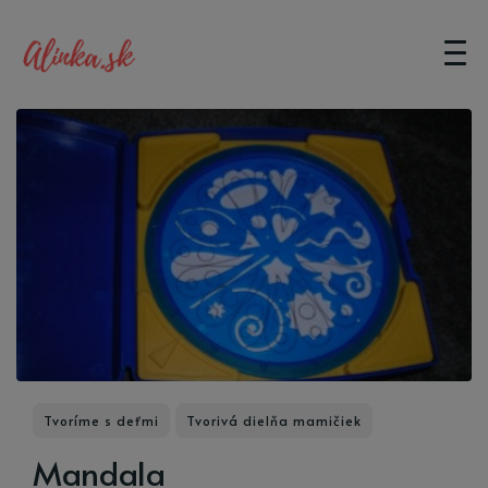
Tvoríme s deťmi
Tvorivá dielňa mamičiek
Mandala