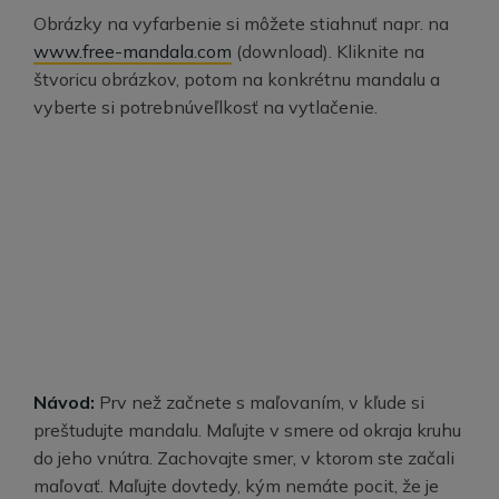
Obrázky na vyfarbenie si môžete stiahnuť napr. na
www.free-mandala.com
(download). Kliknite na
štvoricu obrázkov, potom na konkrétnu mandalu a
vyberte si potrebnúveľlkosť na vytlačenie.
Návod:
Prv než začnete s maľovaním, v kľude si
preštudujte mandalu. Maľujte v smere od okraja kruhu
do jeho vnútra. Zachovajte smer, v ktorom ste začali
maľovať. Maľujte dovtedy, kým nemáte pocit, že je