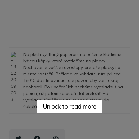
Na plech vystlaný papierom na pečenie kladieme
lyžicou kôpky, ktoré roztlačíme na placky.
Nechávame väčšie rozostupy, pretože placky sa
mierne roztečú. Pečieme vo vyhriatej rúre pri cca
180°C do stmavnutia, ale pozor, aby vám okraje
neohoreli. Po upečení ich necháme vychladnúť na
papieri, až potom sa budú dať preložiť. Po
vychladnutí máčame zo spodnej strany do
Unlock to read more
čokolády.