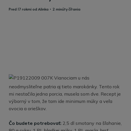
pred 17 rokmi
od
Alinka
• 2 minúty čítania
K Vianociam u nás
neodmysliteľne patria aj tieto marokánky. Tento rok
mi nestačila jedna porcia, musela som dve. Recept je
výborný v tom, že tam ide minimum múky a veľa
ovocia a orieškov.
Čo budete potrebovať:
2,5 dl smotany na šľahanie,
80 g cukru, 1 PL hladkej múky, 1 PL masla, hrsť