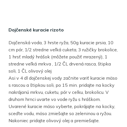
Dojčenské kuracie rizoto
Dojčenská voda, 3 hrste ryža, 50g kuracie prsia, 10
cm pór, 1/2 stredne veľká cuketa, 3 ružičky brokolice,
1 hrsť mladý hrášok (môžete použiť mrazený), 1
stredne veľká mrkva , 1/2 ČL drvená rasca, štipka
soli, 1 ČL olivový olej
Asi v 4 dl dojčenskej vody začnite variť kuracie mäso
s rascou a štipkou soli, po 15 min. pridajte na kocky
nakrájanú mrkvu, cuketu, pór v celku, brokolicu. V
druhom hrnci uvarte vo vode ryžu s hráškom.
Uvarené kuracie mäso vyberte, pokrájajte na kocky,
sceďte vodu, mäso zmiešajte so zeleninou a ryžou.
Nakoniec pridajte olivový olej a premiešajte.