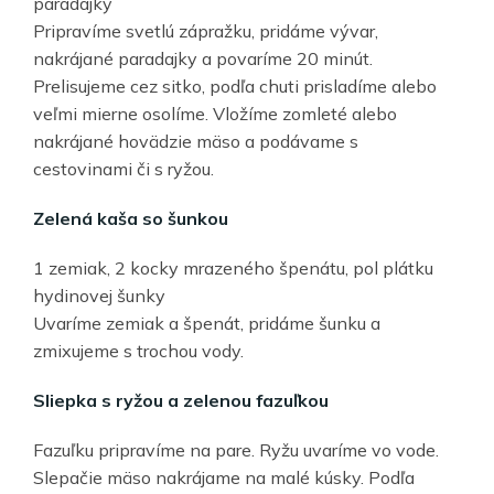
paradajky
Pripravíme svetlú zápražku, pridáme vývar,
nakrájané paradajky a povaríme 20 minút.
Prelisujeme cez sitko, podľa chuti prisladíme alebo
veľmi mierne osolíme. Vložíme zomleté alebo
nakrájané hovädzie mäso a podávame s
cestovinami či s ryžou.
Zelená kaša so šunkou
1 zemiak, 2 kocky mrazeného špenátu, pol plátku
hydinovej šunky
Uvaríme zemiak a špenát, pridáme šunku a
zmixujeme s trochou vody.
Sliepka s ryžou a zelenou fazuľkou
Fazuľku pripravíme na pare. Ryžu uvaríme vo vode.
Slepačie mäso nakrájame na malé kúsky. Podľa