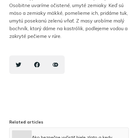
Osobitne uvaríme očistené, umyté zemiaky. Keď sú
mäso a zemiaky mäkké, pomelieme ich, pridáme tuk,
umytú posekanú zelenú vňať. Z masy urobíme malý
bochník, ktorý dáme na kastrólik, podlejeme vodou a
zakryté pečieme v rúre.
Related articles
Ako bezpečne vyčistiť biele zlato a kedy