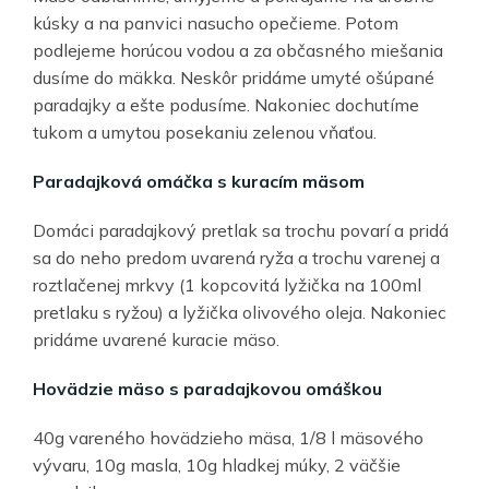
kúsky a na panvici nasucho opečieme. Potom
podlejeme horúcou vodou a za občasného miešania
dusíme do mäkka. Neskôr pridáme umyté ošúpané
paradajky a ešte podusíme. Nakoniec dochutíme
tukom a umytou posekaniu zelenou vňaťou.
Paradajková omáčka s kuracím mäsom
Domáci paradajkový pretlak sa trochu povarí a pridá
sa do neho predom uvarená ryža a trochu varenej a
roztlačenej mrkvy (1 kopcovitá lyžička na 100ml
pretlaku s ryžou) a lyžička olivového oleja. Nakoniec
pridáme uvarené kuracie mäso.
Hovädzie mäso s paradajkovou omáškou
40g vareného hovädzieho mäsa, 1/8 l mäsového
vývaru, 10g masla, 10g hladkej múky, 2 väčšie