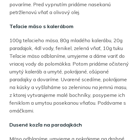
povaríme. Pred vypnutím pridáme nasekanú
petržlenovú vňať a olivový olej.
Teľacie mäso s kalerábom
100g teľacieho mäsa, 80g mladého kalerábu, 20g
paradajok, 4dl vody, fenikel, zelená vňať, 10g tuku
Teľacie mäso odblaníme, umyjeme a dáme variť do
vriacej vody do polomäkka. Potom pridáme očistený
umytý kaleráb a umyté, pokrájané, ošúpané
paradajky a dovaríme. Uvarené scedíme, pokrájame
na kúsky a vyšľaháme so zeleninou na jemnú masu,
z ktorej vytvarujeme malé bochníky, posypeme ich
feniklom a umytou posekanou vňaťou. Podávame s
omáčkami.
Dusené kozľa na paradajkách
Mäso odblaníme, umyjeme a pokrájame na drobné