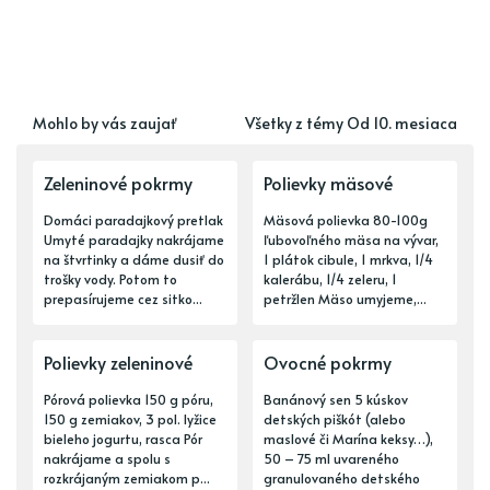
Mohlo by vás zaujať
Všetky z témy Od 10. mesiaca
Zeleninové pokrmy
Polievky mäsové
Domáci paradajkový pretlak
Mäsová polievka 80-100g
Umyté paradajky nakrájame
ľubovoľného mäsa na vývar,
na štvrtinky a dáme dusiť do
1 plátok cibule, 1 mrkva, 1/4
trošky vody. Potom to
kalerábu, 1/4 zeleru, 1
prepasírujeme cez sitko...
petržlen Mäso umyjeme,...
Polievky zeleninové
Ovocné pokrmy
Pórová polievka 150 g póru,
Banánový sen 5 kúskov
150 g zemiakov, 3 pol. lyžice
detských piškót (alebo
bieleho jogurtu, rasca Pór
maslové či Marína keksy…),
nakrájame a spolu s
50 – 75 ml uvareného
rozkrájaným zemiakom p...
granulovaného detského