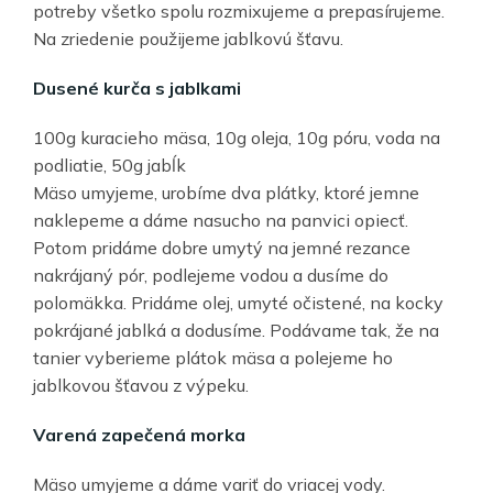
potreby všetko spolu rozmixujeme a prepasírujeme.
Na zriedenie použijeme jablkovú šťavu.
Dusené kurča s jablkami
100g kuracieho mäsa, 10g oleja, 10g póru, voda na
podliatie, 50g jabĺk
Mäso umyjeme, urobíme dva plátky, ktoré jemne
naklepeme a dáme nasucho na panvici opiecť.
Potom pridáme dobre umytý na jemné rezance
nakrájaný pór, podlejeme vodou a dusíme do
polomäkka. Pridáme olej, umyté očistené, na kocky
pokrájané jablká a dodusíme. Podávame tak, že na
tanier vyberieme plátok mäsa a polejeme ho
jablkovou šťavou z výpeku.
Varená zapečená morka
Mäso umyjeme a dáme variť do vriacej vody.