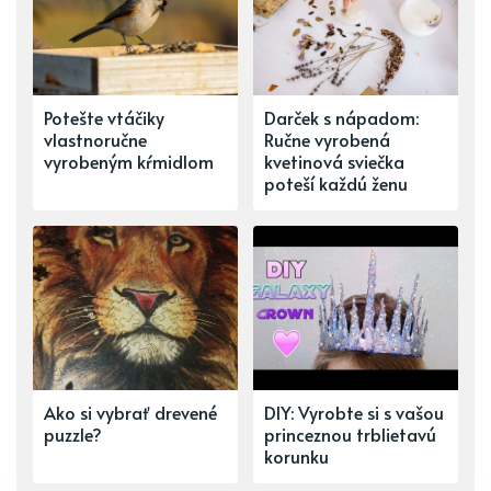
Potešte vtáčiky
Darček s nápadom:
vlastnoručne
Ručne vyrobená
vyrobeným kŕmidlom
kvetinová sviečka
poteší každú ženu
Ako si vybrať drevené
DIY: Vyrobte si s vašou
puzzle?
princeznou trblietavú
korunku