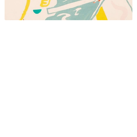
Píšeme pre mamičky aj oteckov. Kreatívne nápady
pre čas s deťmi. Články o rodine, básničky a pesničky
pre deti. Slovenské zvyky a sviatky a recepty.