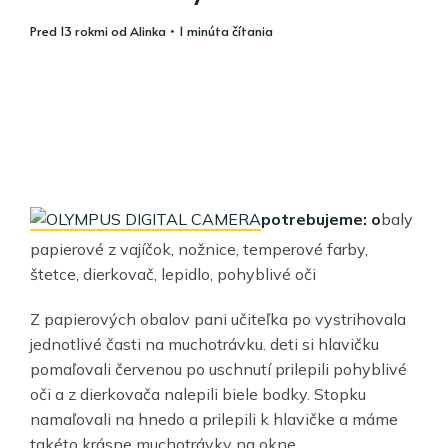
pred 13 rokmi
od
Alinka
• 1 minúta čítania
potrebujeme: o
baly
papierové z vajíčok, nožnice, temperové farby,
štetce, dierkovač, lepidlo, pohyblivé oči
Z papierových obalov pani učiteľka po vystrihovala
jednotlivé časti na muchotrávku. deti si hlavičku
pomaľovali červenou po uschnutí prilepili pohyblivé
oči a z dierkovača nalepili biele bodky. Stopku
namaľovali na hnedo a prilepili k hlavičke a máme
takéto krásne muchotrávky na okne