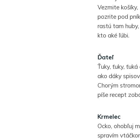
Vezmite košíky,
pozrite pod pník
rastú tam huby,
kto aké ľúbi.
Ďateľ
Ťuky, ťuky, ťuká 
ako dáky spisov
Chorým stromom
píše recept zob
Krmelec
Ocko, ohobľuj m
spravím vtáčko