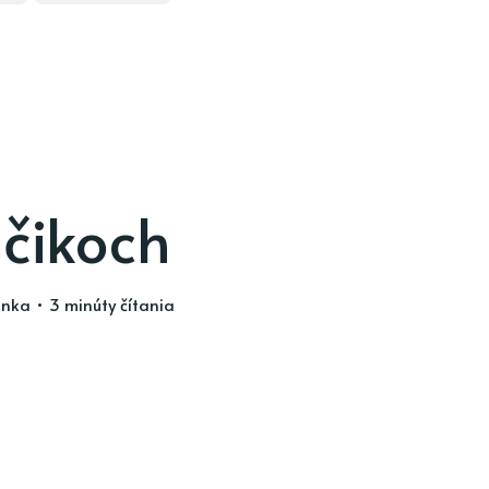
čikoch
inka
• 3 minúty čítania