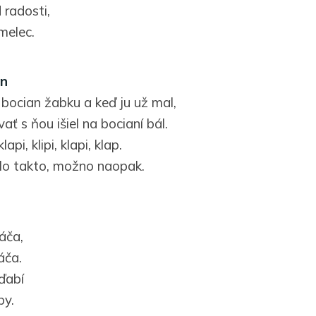
 radosti,
melec.
an
 bocian žabku a keď ju už mal,
ať s ňou išiel na bocianí bál.
 klapi, klipi, klapi, klap.
lo takto, možno naopak.
áča,
áča.
ďabí
by.