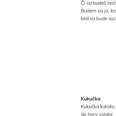
Či sa budeš las
Budem sa ja, kr
keď sa bude suc
Kukučka
Kukučka kukala,
do hory volala: