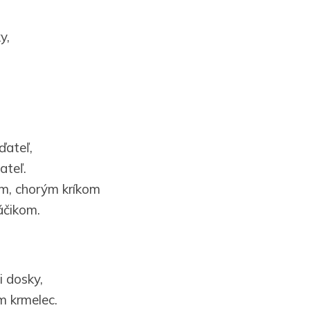
y,
ďateľ,
ateľ.
, chorým kríkom
áčikom.
i dosky,
m krmelec.