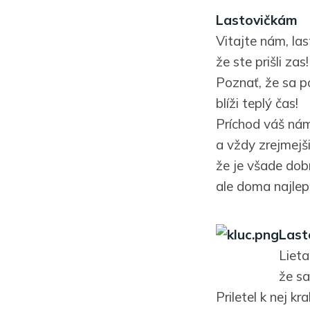
Lastovičkám
Vitajte nám, las
že ste prišli zas!
Poznať, že sa p
blíži teplý čas!
Príchod váš nám
a vždy zrejmejši
že je všade dob
ale doma najlep
Last
Lieta
že sa
Priletel k nej kr