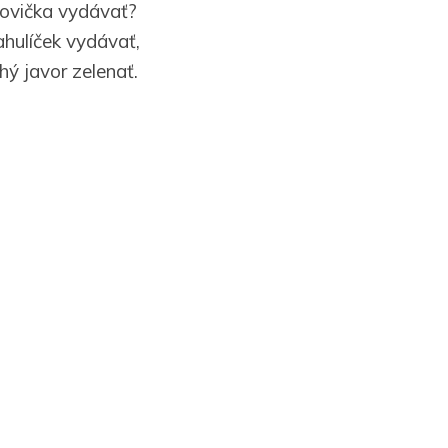
tovička vydávať?
ahulíček vydávať,
hý javor zelenať.