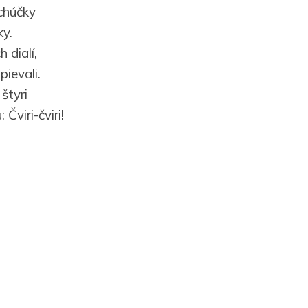
chúčky
ky.
h dialí,
pievali.
 štyri
Čviri-čviri!