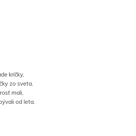
de kríčky,
ičky zo sveta.
arosť mali,
ývali od leta.