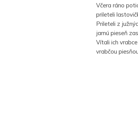
Včera ráno poti
prileteli lastovič
Prileteli z južnýc
jarnú pieseň zas
Vítali ich vrabce
vrabčou piesňou: 