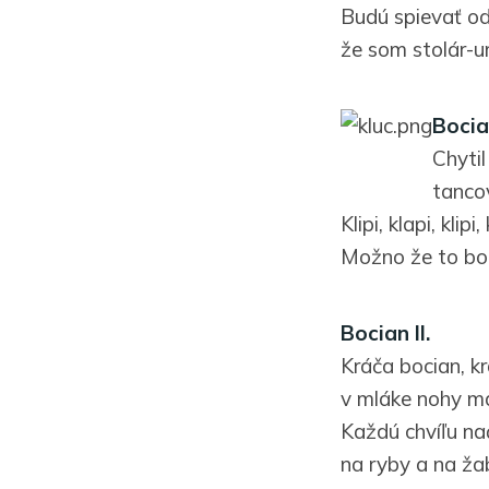
Budú spievať od
že som stolár-u
Boci
Chytil
tancov
Klipi, klapi, klipi,
Možno že to bo
Bocian II.
Kráča bocian, kr
v mláke nohy m
Každú chvíľu na
na ryby a na ža