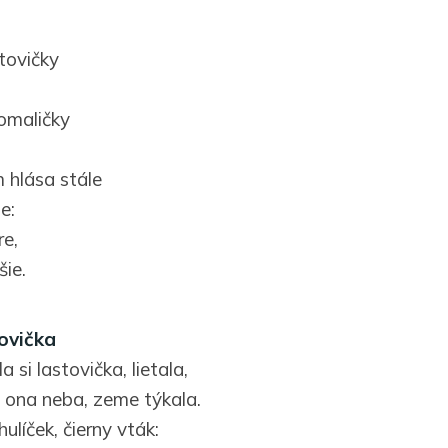
tovičky
omaličky
 hlása stále
e:
re,
šie.
ovička
la si lastovička, lietala,
 ona neba, zeme týkala.
ahulíček, čierny vták: