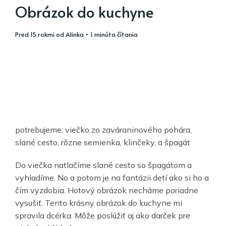
Obrázok do kuchyne
pred 15 rokmi
od
Alinka
• 1 minúta čítania
potrebujeme: viečko zo zaváraninového pohára,
slané cesto, rôzne semienka, klinčeky, a špagát
Do viečka natlačíme slané cesto so špagátom a
vyhladíme. No a potom je na fantázii detí ako si ho a
čím vyzdobia. Hotový obrázok necháme poriadne
vysušiť. Tento krásny obrázok do kuchyne mi
spravila dcérka. Môže poslúžiť aj ako darček pre