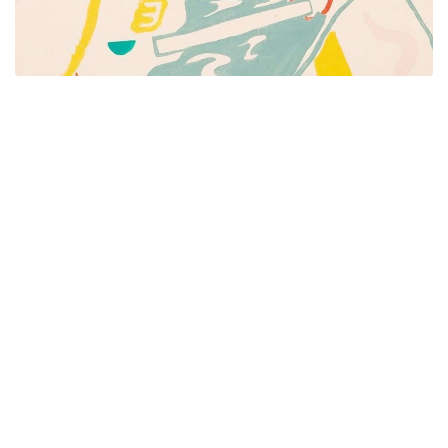
Píšeme pre mamičky aj oteckov. Kreatívne nápady
pre čas s deťmi. Články o rodine, básničky a pesničky
pre deti. Slovenské zvyky a sviatky a recepty.