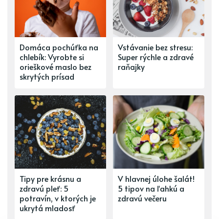
Domáca pochúťka na
Vstávanie bez stresu:
chlebík: Vyrobte si
Super rýchle a zdravé
orieškové maslo bez
raňajky
skrytých prísad
Tipy pre krásnu a
V hlavnej úlohe šalát!
zdravú pleť: 5
5 tipov na ľahkú a
potravín, v ktorých je
zdravú večeru
ukrytá mladosť