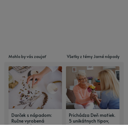
Mohlo by vás zaujať
Všetky z témy Jarné nápady
Darček s nápadom:
Prichádza Deň matiek.
Ručne vyrobená
5 unikátnych tipov,
kvetinová sviečka
ako vyjadriť vďaku