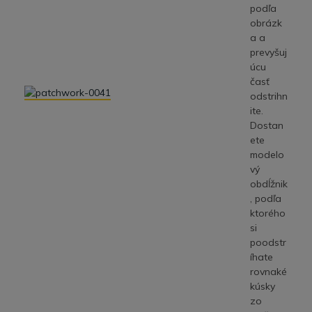
podľa
obrázk
a a
prevyšuj
úcu
časť
odstrihn
ite.
Dostan
ete
modelo
vý
obdĺžnik
, podľa
ktorého
si
poodstr
íhate
rovnaké
kúsky
zo