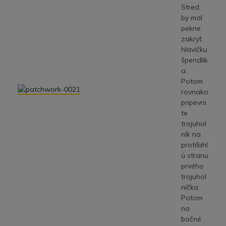
Stred
by mal
pekne
zakryť
hlavičku
špendlík
a.
Potom
rovnako
pripevni
te
trojuhol
ník na
protiľahl
ú stranu
prvého
trojuhol
níčka.
Potom
na
bočné