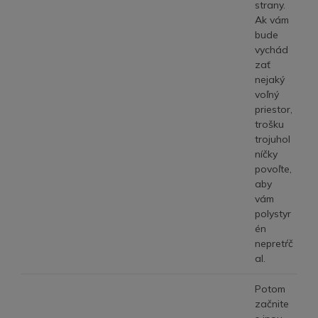
strany.
Ak vám
bude
vychád
zať
nejaký
voľný
priestor,
trošku
trojuhol
níčky
povoľte,
aby
vám
polystyr
én
nepretŕč
al.
Potom
začnite