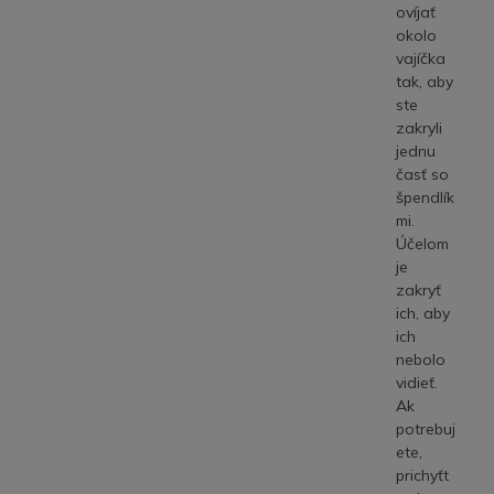
ovíjať
okolo
vajíčka
tak, aby
ste
zakryli
jednu
časť so
špendlík
mi.
Účelom
je
zakryť
ich, aby
ich
nebolo
vidieť.
Ak
potrebuj
ete,
prichyťt