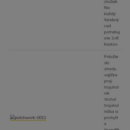
stužiek.
Na
každý
farebný
rad
potrebuj
ete 2×8
kúskov.
Priložte
do
stredu
vajíčka
prvý
trojuhol
ník.
Vrchol
trojuhol
níčka si
prichyťt
e
špendlík