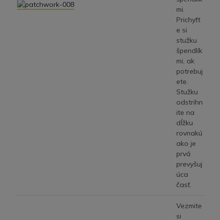
mi.
Prichyťt
e si
stužku
špendlík
mi, ak
potrebuj
ete.
Stužku
odstrihn
ite na
dĺžku
rovnakú
ako je
prvá
prevyšuj
úca
časť.
Vezmite
si