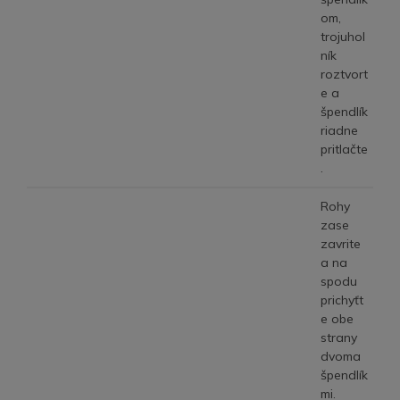
om,
trojuhol
ník
roztvort
e a
špendlík
riadne
pritlačte
.
Rohy
zase
zavrite
a na
spodu
prichyťt
e obe
strany
dvoma
špendlík
mi.