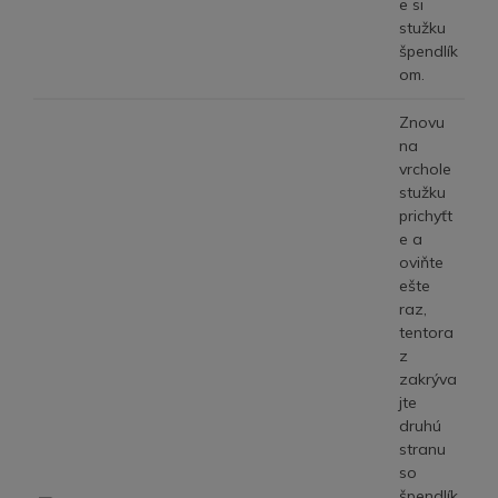
e si
stužku
špendlík
om.
Znovu
na
vrchole
stužku
prichyťt
e a
oviňte
ešte
raz,
tentora
z
zakrýva
jte
druhú
stranu
so
špendlík