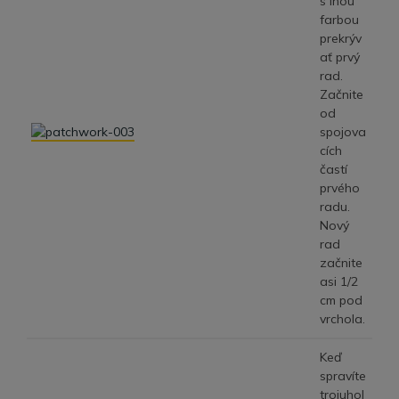
s inou
farbou
prekrýv
ať prvý
rad.
Začnite
od
spojova
cích
častí
prvého
radu.
Nový
rad
začnite
asi 1/2
cm pod
vrchola.
Keď
spravíte
trojuhol