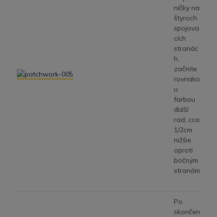
níčky na
štyroch
spojova
cích
stranác
h,
začnite
rovnako
u
farbou
ďalší
rad, cca
1/2cm
nižšie
oproti
bočným
stranám
.
Po
skončen