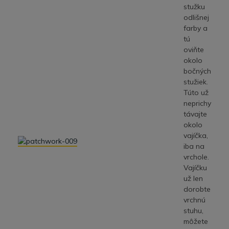
stužku
odlišnej
farby a
tú
oviňte
okolo
bočných
stužiek.
Túto už
neprichy
távajte
okolo
vajíčka,
iba na
vrchole.
Vajíčku
už len
dorobte
vrchnú
stuhu,
môžete