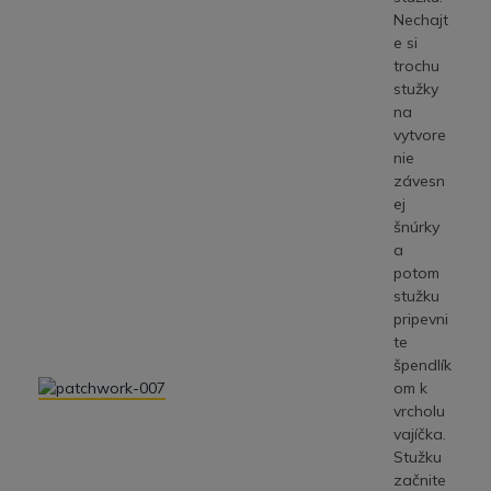
Nechajt
e si
trochu
stužky
na
vytvore
nie
závesn
ej
šnúrky
a
potom
stužku
pripevni
te
špendlík
om k
vrcholu
vajíčka.
Stužku
začnite