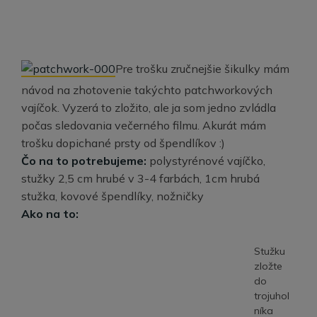
Pre trošku zručnejšie šikulky mám
návod na zhotovenie takýchto patchworkových
vajíčok. Vyzerá to zložito, ale ja som jedno zvládla
počas sledovania večerného filmu. Akurát mám
trošku dopichané prsty od špendlíkov :)
Čo na to potrebujeme:
polystyrénové vajíčko,
stužky 2,5 cm hrubé v 3-4 farbách, 1cm hrubá
stužka, kovové špendlíky, nožničky
Ako na to:
Stužku
zložte
do
trojuhol
níka