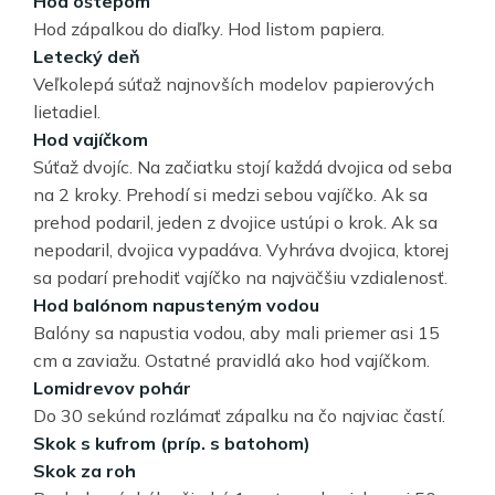
Hod oštepom
Hod zápalkou do diaľky. Hod listom papiera.
Letecký deň
Veľkolepá súťaž najnovších modelov papierových
lietadiel.
Hod vajíčkom
Súťaž dvojíc. Na začiatku stojí každá dvojica od seba
na 2 kroky. Prehodí si medzi sebou vajíčko. Ak sa
prehod podaril, jeden z dvojice ustúpi o krok. Ak sa
nepodaril, dvojica vypadáva. Vyhráva dvojica, ktorej
sa podarí prehodiť vajíčko na najväčšiu vzdialenosť.
Hod balónom napusteným vodou
Balóny sa napustia vodou, aby mali priemer asi 15
cm a zaviažu. Ostatné pravidlá ako hod vajíčkom.
Lomidrevov pohár
Do 30 sekúnd rozlámať zápalku na čo najviac častí.
Skok s kufrom (príp. s batohom)
Skok za roh