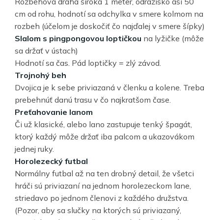
Rozbehová dráha široká 1 meter, odrazisko asi 50
cm od rohu, hodnotí sa odchylka v smere kolmom na
rozbeh (účelom je doskočiť čo najďalej v smere šípky)
Slalom s pingpongovou loptičkou
na lyžičke (môže
sa držať v ústach)
Hodnotí sa čas. Pád loptičky = zlý závod.
Trojnohý beh
Dvojica je k sebe priviazaná v členku a kolene. Treba
prebehnúť danú trasu v čo najkratšom čase.
Preťahovanie lanom
Či už klasické, alebo lano zastupuje tenký špagát,
ktorý každý môže držať iba palcom a ukazovákom
jednej ruky.
Horolezecký futbal
Normálny futbal až na ten drobný detail, že všetci
hráči sú priviazaní na jednom horolezeckom lane,
striedavo po jednom členovi z každého družstva.
(Pozor, aby sa slučky na ktorých sú priviazaný,