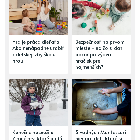
Hra je práca dieťaťa:
Bezpečnosť na prvom
Ako nenápadne urobiť
mieste - na čo si dať
z detskej izby školu
pozor pri výbere
hrou
hračiek pre
najmenších?
Konečne nasnežilo!
5 vodných Montessori
Zimné hry, ktoré budú
hier pre deti, ktoré si