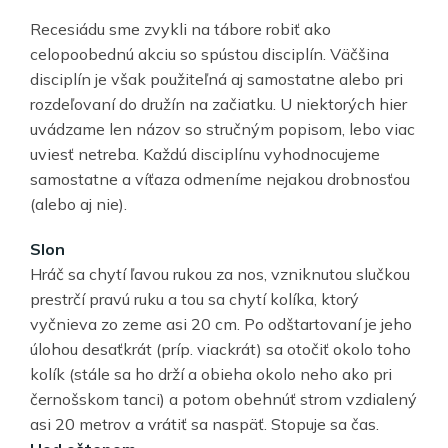
Recesiádu sme zvykli na tábore robiť ako
celopoobednú akciu so spústou disciplín. Väčšina
disciplín je však použiteľná aj samostatne alebo pri
rozdeľovaní do družín na začiatku. U niektorých hier
uvádzame len názov so stručným popisom, lebo viac
uviesť netreba. Každú disciplínu vyhodnocujeme
samostatne a víťaza odmeníme nejakou drobnosťou
(alebo aj nie).
Slon
Hráč sa chytí ľavou rukou za nos, vzniknutou slučkou
prestrčí pravú ruku a tou sa chytí kolíka, ktorý
vyčnieva zo zeme asi 20 cm. Po odštartovaní je jeho
úlohou desaťkrát (príp. viackrát) sa otočiť okolo toho
kolík (stále sa ho drží a obieha okolo neho ako pri
černošskom tanci) a potom obehnúť strom vzdialený
asi 20 metrov a vrátiť sa naspäť. Stopuje sa čas.