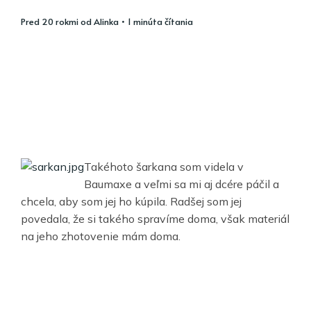
pred 20 rokmi
od
Alinka
• 1 minúta čítania
Takéhoto šarkana som videla v
Baumaxe a veľmi sa mi aj dcére páčil a
chcela, aby som jej ho kúpila. Radšej som jej
povedala, že si takého spravíme doma, však materiál
na jeho zhotovenie mám doma.