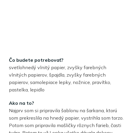
Čo budete potrebovať?
svetlohnedý vlnitý papier, zvyšky farebných
vlnitých papierov, špajdla, zvyšky farebných
papierov, samolepiace lepky, nožnice, pravítko,
pastelka, lepidlo
Ako na to?
Najprv som si pripravila šablonu na šarkana, ktorú
som prekreslila na hnedý papier, vystrihla som torzo.
Potom som pripravila mašličky rôznych farieb, časti
tváre. Potom to už Lenka všetko dávala dokopy.