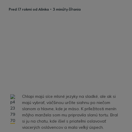
pred 17 rokmi
od
Alinka
• 3 minúty čítania
Chlapi majú síce mlsné jezyky na sladké, ale ak si
majú vybrať, väčšinou určite siahnu po niečom
slanom a hlavne, kde je mäso. K príležitosti menín
môjho manžela som mu pripravila slanú tortu. Bral
si ju na chatu, kde išiel s priateľmi oslavovať
viacerých oslávencov a mala veľký úspech.