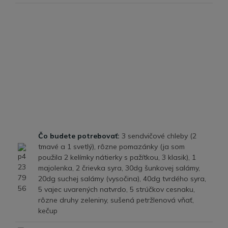
Čo budete potrebovať:
3 sendvičové chleby (2
tmavé a 1 svetlý), rôzne pomazánky (ja som
použila 2 kelímky nátierky s pažítkou, 3 klasik), 1
majolenka, 2 črievka syra, 30dg šunkovej salámy,
20dg suchej salámy (vysočina), 40dg tvrdého syra,
5 vajec uvarených natvrdo, 5 strúčkov cesnaku,
rôzne druhy zeleniny, sušená petržlenová vňať,
kečup