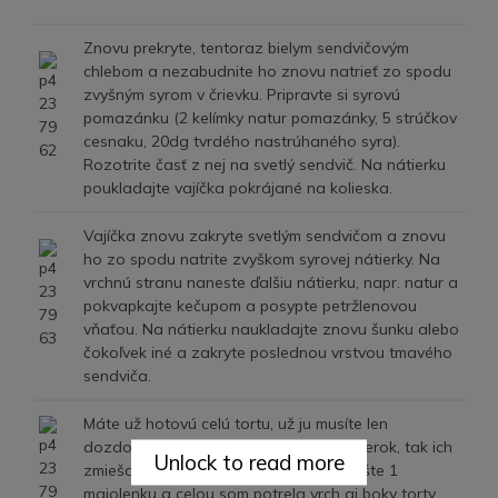
Znovu prekryte, tentoraz bielym sendvičovým
chlebom a nezabudnite ho znovu natrieť zo spodu
zvyšným syrom v črievku. Pripravte si syrovú
pomazánku (2 kelímky natur pomazánky, 5 strúčkov
cesnaku, 20dg tvrdého nastrúhaného syra).
Rozotrite časť z nej na svetlý sendvič. Na nátierku
poukladajte vajíčka pokrájané na kolieska.
Vajíčka znovu zakryte svetlým sendvičom a znovu
ho zo spodu natrite zvyškom syrovej nátierky. Na
vrchnú stranu naneste ďalšiu nátierku, napr. natur a
pokvapkajte kečupom a posypte petržlenovou
vňaťou. Na nátierku naukladajte znovu šunku alebo
čokoľvek iné a zakryte poslednou vrstvou tmavého
sendviča.
Máte už hotovú celú tortu, už ju musíte len
dozdobiť. Ak máte zvyšky rôznych nátierok, tak ich
Unlock to read more
zmiešajte dokopy, ja som tak pridala ešte 1
majolenku a celou som potrela vrch aj boky torty.