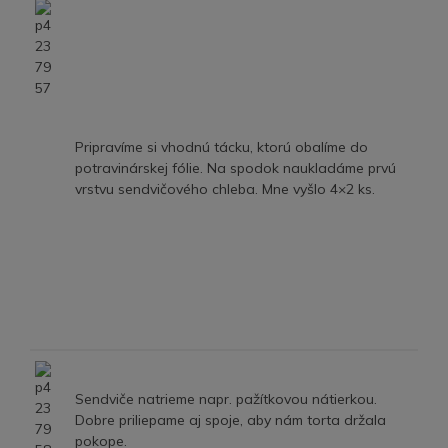
Pripravíme si vhodnú tácku, ktorú obalíme do
potravinárskej fólie. Na spodok naukladáme prvú
vrstvu sendvičového chleba. Mne vyšlo 4×2 ks.
Sendviče natrieme napr. pažítkovou nátierkou.
Dobre priliepame aj spoje, aby nám torta držala
pokope.