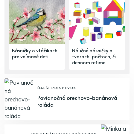
Básničky o vtáčikoch
Náučné básničky o
pre vnímavé deti
tvaroch, počtoch, či
dennom režime
ĎALŠÍ PRÍSPEVOK
Povianočná orechovo-banánová
roláda
PREDCHÁDZAJÚCI PRÍSPEVOK