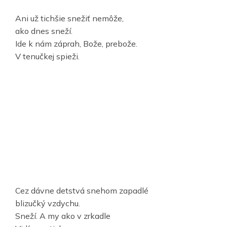
Ani už tichšie snežiť nemôže,
ako dnes sneží.
Ide k nám záprah, Bože, prebože.
V tenučkej spieži.
Cez dávne detstvá snehom zapadlé
blizučký vzdychu.
Sneží. A my ako v zrkadle