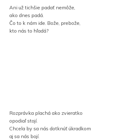
Ani už tichšie padať nemôže,
ako dnes padá.
Čo to k nám ide. Bože, prebože,
kto nás to hľadá?
Rozprávka plachá ako zvieratko
opodiaľ stojí.
Chcela by sa nás dotknúť úkradkom
aj sa nás bojí.