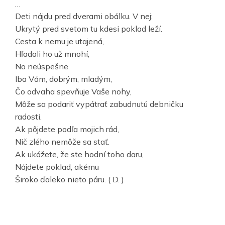
…
Deti nájdu pred dverami obálku. V nej:
Ukrytý pred svetom tu kdesi poklad leží.
Cesta k nemu je utajená,
Hľadali ho už mnohí,
No neúspešne.
Iba Vám, dobrým, mladým,
Čo odvaha spevňuje Vaše nohy,
Môže sa podariť vypátrať zabudnutú debničku
radosti.
Ak pôjdete podľa mojich rád,
Nič zlého nemôže sa stať.
Ak ukážete, že ste hodní toho daru,
Nájdete poklad, akému
Široko ďaleko nieto páru. ( D. )