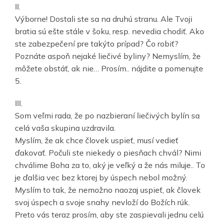
II.
Výborne! Dostali ste sa na druhú stranu. Ale Tvoji
bratia sú ešte stále v šoku, resp. nevedia chodiť. Ako
ste zabezpečení pre takýto prípad? Čo robiť?
Poznáte aspoň nejaké liečivé byliny? Nemyslím, že
môžete obstáť, ak nie… Prosím.. nájdite a pomenujte
5.
III.
Som veľmi rada, že po nazbieraní liečivých bylín sa
celá vaša skupina uzdravila.
Myslím, že ak chce človek uspieť, musí vedieť
ďakovať. Počuli ste niekedy o piesňach chvál? Nimi
chválime Boha za to, aký je veľký a že nás miluje.. To
je ďalšia vec bez ktorej by úspech nebol možný.
Myslím to tak, že nemožno naozaj uspieť, ak človek
svoj úspech a svoje snahy nevloží do Božích rúk.
Preto vás teraz prosím, aby ste zaspievali jednu celú