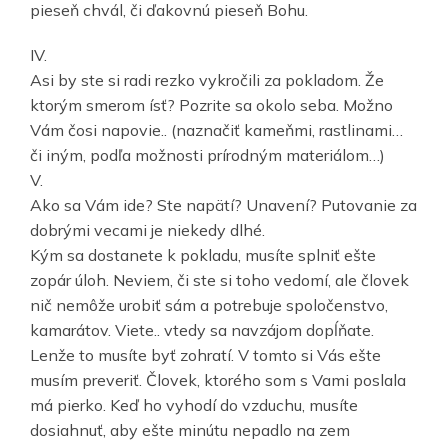
pieseň chvál, či ďakovnú pieseň Bohu.
IV.
Asi by ste si radi rezko vykročili za pokladom. Že
ktorým smerom ísť? Pozrite sa okolo seba. Možno
Vám čosi napovie.. (naznačiť kameňmi, rastlinami…
či iným, podľa možnosti prírodným materiálom…)
V.
Ako sa Vám ide? Ste napätí? Unavení? Putovanie za
dobrými vecami je niekedy dlhé.
Kým sa dostanete k pokladu, musíte splniť ešte
zopár úloh. Neviem, či ste si toho vedomí, ale človek
nič nemôže urobiť sám a potrebuje spoločenstvo,
kamarátov. Viete.. vtedy sa navzájom dopĺňate.
Lenže to musíte byť zohratí. V tomto si Vás ešte
musím preveriť. Človek, ktorého som s Vami poslala
má pierko. Keď ho vyhodí do vzduchu, musíte
dosiahnuť, aby ešte minútu nepadlo na zem