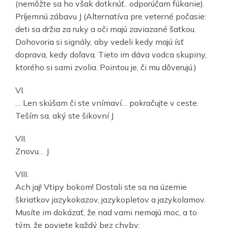
(nemôžte sa ho však dotknúť.. odporúčam fúkanie).
Príjemnú zábavu J (Alternatíva pre veterné počasie:
deti sa držia za ruky a oči majú zaviazané šatkou.
Dohovoria si signály, aby vedeli kedy majú ísť
doprava, kedy doľava. Tieto im dáva vodca skupiny,
ktorého si sami zvolia. Pointou je, či mu dôverujú.)
VI.
… Len skúšam či ste vnímaví… pokračujte v ceste.
Teším sa, aký ste šikovní J
VII.
Znovu… J
VIII.
Ach jaj! Vtipy bokom! Dostali ste sa na územie
škriatkov jazykokazov, jazykopletov a jazykolamov.
Musíte im dokázať, že nad vami nemajú moc, a to
tým, že poviete každý bez chyby: