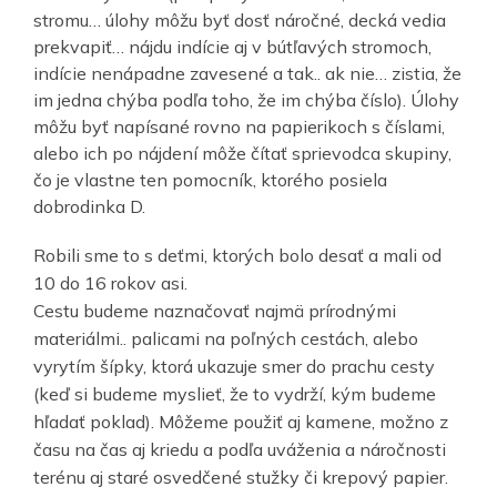
stromu… úlohy môžu byť dosť náročné, decká vedia
prekvapiť… nájdu indície aj v bútľavých stromoch,
indície nenápadne zavesené a tak.. ak nie… zistia, že
im jedna chýba podľa toho, že im chýba číslo). Úlohy
môžu byť napísané rovno na papierikoch s číslami,
alebo ich po nájdení môže čítať sprievodca skupiny,
čo je vlastne ten pomocník, ktorého posiela
dobrodinka D.
Robili sme to s deťmi, ktorých bolo desať a mali od
10 do 16 rokov asi.
Cestu budeme naznačovať najmä prírodnými
materiálmi.. palicami na poľných cestách, alebo
vyrytím šípky, ktorá ukazuje smer do prachu cesty
(keď si budeme myslieť, že to vydrží, kým budeme
hľadať poklad). Môžeme použiť aj kamene, možno z
času na čas aj kriedu a podľa uváženia a náročnosti
terénu aj staré osvedčené stužky či krepový papier.