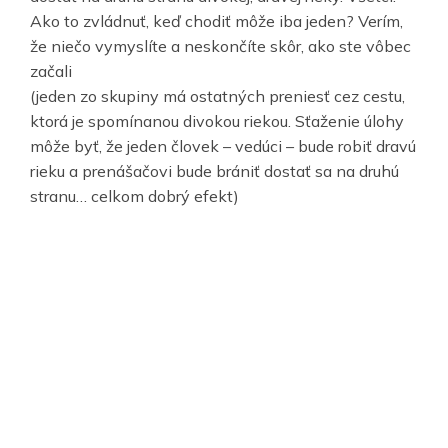
Ako to zvládnuť, keď chodiť môže iba jeden? Verím,
že niečo vymyslíte a neskončíte skôr, ako ste vôbec
začali
(jeden zo skupiny má ostatných preniesť cez cestu,
ktorá je spomínanou divokou riekou. Sťaženie úlohy
môže byť, že jeden človek – vedúci – bude robiť dravú
rieku a prenášačovi bude brániť dostať sa na druhú
stranu… celkom dobrý efekt)