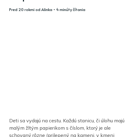
pred 20 rokmi
od
Alinka
• 4 minúty čítania
Deti sa vydajú na cestu. Každú stanicu, či úlohu majú
malým žltým papierikom s číslom, ktorý je ale
schovaný rôzne (prilepený na kameni, v kmeni