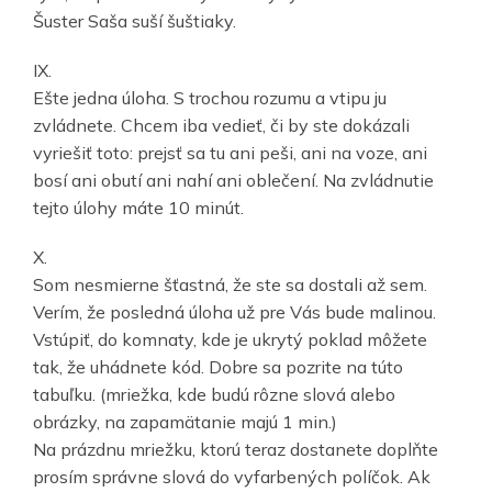
Šuster Saša suší šuštiaky.
IX.
Ešte jedna úloha. S trochou rozumu a vtipu ju
zvládnete. Chcem iba vedieť, či by ste dokázali
vyriešiť toto: prejsť sa tu ani peši, ani na voze, ani
bosí ani obutí ani nahí ani oblečení. Na zvládnutie
tejto úlohy máte 10 minút.
X.
Som nesmierne šťastná, že ste sa dostali až sem.
Verím, že posledná úloha už pre Vás bude malinou.
Vstúpiť, do komnaty, kde je ukrytý poklad môžete
tak, že uhádnete kód. Dobre sa pozrite na túto
tabuľku. (mriežka, kde budú rôzne slová alebo
obrázky, na zapamätanie majú 1 min.)
Na prázdnu mriežku, ktorú teraz dostanete doplňte
prosím správne slová do vyfarbených políčok. Ak