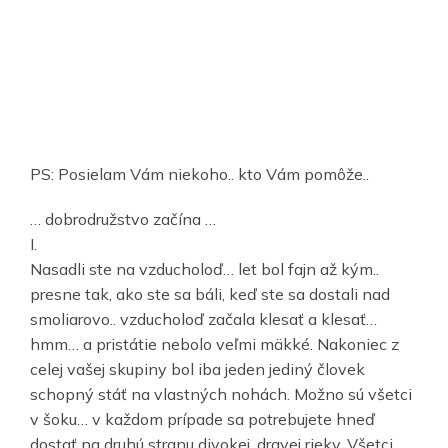
PS: Posielam Vám niekoho.. kto Vám pomôže..
… dobrodružstvo začína …
I.
Nasadli ste na vzducholoď… let bol fajn až kým..
presne tak, ako ste sa báli, keď ste sa dostali nad
smoliarovo.. vzducholoď začala klesať a klesať…
hmm… a pristátie nebolo veľmi mäkké. Nakoniec z
celej vašej skupiny bol iba jeden jediný človek
schopný stáť na vlastných nohách. Možno sú všetci
v šoku… v každom prípade sa potrebujete hneď
dostať na druhú stranu divokej, dravej rieky. Všetci.