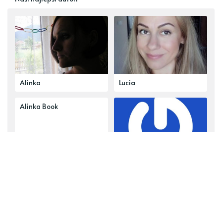
Alinka
Lucia
Alinka Book
reklama
Najobsiahlejšie témy
Hlavné články
Delená strava
Tvoríme s deťmi