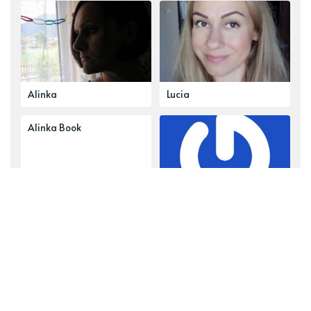
Alinka
Lucia
Alinka Book
reklama
Najobsiahlejšie témy
Hlavné články
Delená strava
Tvoríme s deťmi