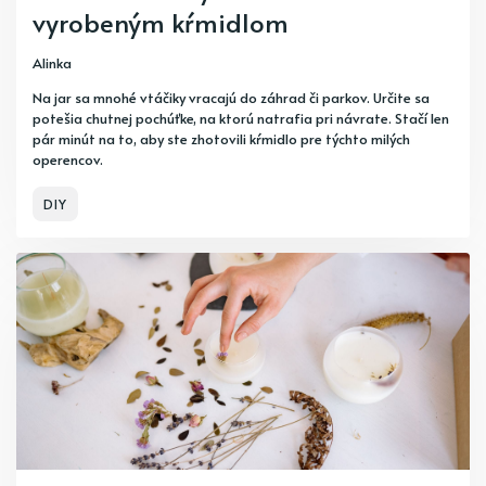
vyrobeným kŕmidlom
Alinka
Na jar sa mnohé vtáčiky vracajú do záhrad či parkov. Určite sa
potešia chutnej pochúťke, na ktorú natrafia pri návrate. Stačí len
pár minút na to, aby ste zhotovili kŕmidlo pre týchto milých
operencov.
DIY