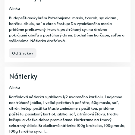
Alinka
Budapeštiansky krém Potrebujeme: maslo, tvaroh, syr eidam ,
horčicu, cibuľu, soľ a chren Postup: Do vymiešaného masla
pridáme prelisovaný tvaroh, postrúhaný syr, na drobno
pokrájanú cibuľu a postúharý chren. Dochutíme horčicou, soľou a
vyšľaháme. Nátierka drožďová...
Od 2 rokov
Nátierky
Alinka
Karfiolová nátierka s jablkom 1/2 uvareného karfiolu, 1 najemno
nastrúhané jablko, 1 veľká pečeňová paštéta, 60g masla, soľ,
citrón, kečup, pažítka Maslo zmiešame s pažítkou, pridáme
paštétu, posekaný karfiol, jablko, soľ, citrónovú šťavu, trochu
kečupu a všetko dobre premiešame. Natierame na tmavý
celozrnný chlieb. Brokolicová nátierka 100g brokolice, 100g masla,
100g tvrdého syra, 1...