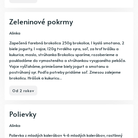
Zeleninové pokrmy
Alinka
Zapečená farebná brokolica 250g brokolice, 1 kyslá smotana, 2
biele jogurty, 1 vajce, 120g tvrdého syra, soľ, za hrsť hrášku a
kukurice, maslo, strúhanka Brokolicu sparíme, rozoberieme a
poukladáme do vymasteného a strúhankou vysypaného pekáča.
Vajce vyšľaháme, primiešame biely jogurt a smotanu a
postrúhaný syr. Podľa potreby pridáme soľ. Zmesou zalejeme
brokolicu. Hrášok a kukuricu...
Od 2 rokov
Polievky
Alinka
Polievka z mladých kalerábov 4-6 mladých kalerábov, rastlinný