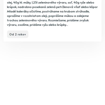
olej, 40g hl. múky, 1,25l zeleninového vývaru, soľ, 40g ryže alebo
krúpok, nadrobno posekaná zelená petržlenová vňať alebo kôpor
Mladé kaleráby očistíme, postrúhame na hrubom strúhadle,
opražíme v rozohriatom oleji, poprášime múkou a zalejeme
trochou zeleninového vývaru. Rozmiešame, pridáme zvyšok
vývaru, osolíme, pridáme ryžu alebo krúpky...
Od 2 rokov