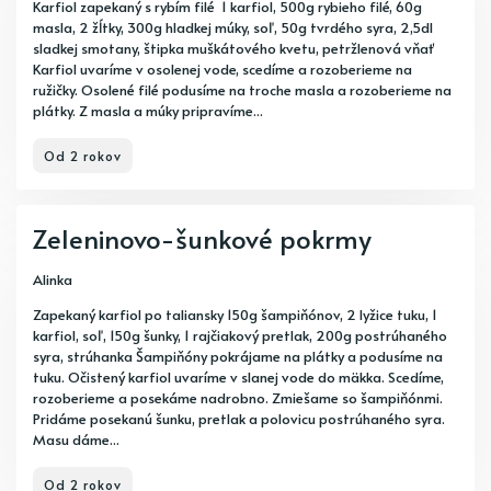
Karfiol zapekaný s rybím filé 1 karfiol, 500g rybieho filé, 60g
masla, 2 žĺtky, 300g hladkej múky, soľ, 50g tvrdého syra, 2,5dl
sladkej smotany, štipka muškátového kvetu, petržlenová vňať
Karfiol uvaríme v osolenej vode, scedíme a rozoberieme na
ružičky. Osolené filé podusíme na troche masla a rozoberieme na
plátky. Z masla a múky pripravíme...
Od 2 rokov
Zeleninovo-šunkové pokrmy
Alinka
Zapekaný karfiol po taliansky 150g šampiňónov, 2 lyžice tuku, 1
karfiol, soľ, 150g šunky, 1 rajčiakový pretlak, 200g postrúhaného
syra, strúhanka Šampiňóny pokrájame na plátky a podusíme na
tuku. Očistený karfiol uvaríme v slanej vode do mäkka. Scedíme,
rozoberieme a posekáme nadrobno. Zmiešame so šampiňónmi.
Pridáme posekanú šunku, pretlak a polovicu postrúhaného syra.
Masu dáme...
Od 2 rokov