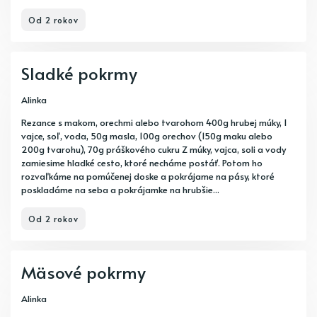
Od 2 rokov
Sladké pokrmy
Alinka
Rezance s makom, orechmi alebo tvarohom 400g hrubej múky, 1
vajce, soľ, voda, 50g masla, 100g orechov (150g maku alebo
200g tvarohu), 70g práškového cukru Z múky, vajca, soli a vody
zamiesime hladké cesto, ktoré necháme postáť. Potom ho
rozvaľkáme na pomúčenej doske a pokrájame na pásy, ktoré
poskladáme na seba a pokrájamke na hrubšie...
Od 2 rokov
Mäsové pokrmy
Alinka