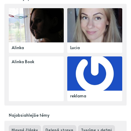
Alinka
Lucia
Alinka Book
reklama
Najobsiahlejšie témy
Hlavné články
Delená strava
Tvoríme s deťmi