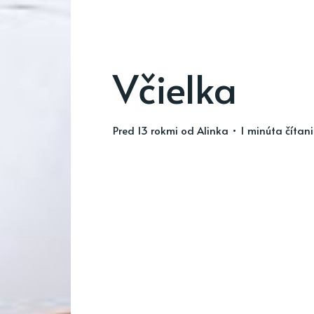
Včielka
pred 13 rokmi
od
Alinka
• 1 minúta čítan