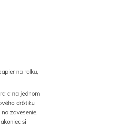
papier na rolku,
iera a na jednom
šového drôtiku
ť na zavesenie.
akoniec si