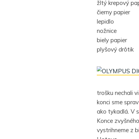
žltý krepový pa
čierny papier
lepidlo
nožnice
biely papier
plyšový drôtik
trošku nechali v
konci sme spravi
ako tykadlá. V s
Konce zvyšného 
vystrihneme z bi