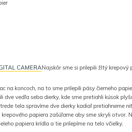
pier
Najskôr sme si prilepili žltý krepový 
iac na koncoch, na to sme prilepili pásy čierneho pap
li dve vedľa seba dierky, kde sme pretiahli kúsok ply
trede tela spravíme dve dierky kadiaľ pretiahneme ni
krepového papiera zašúľame aby sme skryli otvor. N
eleho papiera krídla a tie prilepíme na telo včielky.