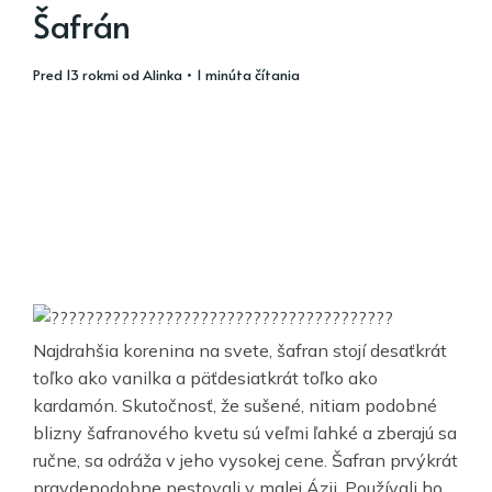
Šafrán
pred 13 rokmi
od
Alinka
• 1 minúta čítania
Najdrahšia korenina na svete, šafran stojí desaťkrát
toľko ako vanilka a päťdesiatkrát toľko ako
kardamón. Skutočnosť, že sušené, nitiam podobné
blizny šafranového kvetu sú veľmi ľahké a zberajú sa
ručne, sa odráža v jeho vysokej cene. Šafran prvýkrát
pravdepodobne pestovali v malej Ázii. Používali ho