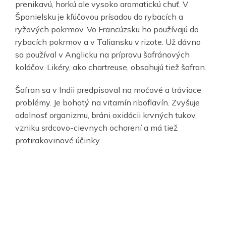
prenikavú, horkú ale vysoko aromatickú chuť. V
Španielsku je kľúčovou prísadou do rybacích a
ryžových pokrmov. Vo Francúzsku ho používajú do
rybacích pokrmov a v Taliansku v rizote. Už dávno
sa používal v Anglicku na prípravu šafránových
koláčov. Likéry, ako chartreuse, obsahujú tiež šafran.
Šafran sa v Indii predpisoval na močové a tráviace
problémy. Je bohatý na vitamín riboflavín. Zvyšuje
odolnosť organizmu, bráni oxidácii krvných tukov,
vzniku srdcovo-cievnych ochorení a má tiež
protirakovinové účinky.