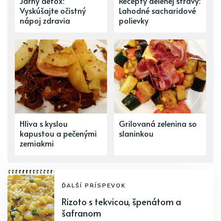
Jarný detox:
Recepty delenej stravy:
Vyskúšajte očistný
Lahodné sacharidové
nápoj zdravia
polievky
Hliva s kyslou
Grilovaná zelenina so
kapustou a pečenými
slaninkou
zemiakmi
ĎALŠÍ PRÍSPEVOK
Rizoto s tekvicou, špenátom a
šafranom