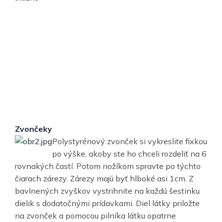
Zvončeky
Polystyrénový zvonček si vykreslite fixkou
po výške, akoby ste ho chceli rozdeliť na 6
rovnakých častí. Potom nožíkom spravte po týchto
čiarach zárezy. Zárezy majú byť hlboké asi 1cm. Z
bavlnených zvyškov vystrihnite na každú šestinku
dielik s dodatočnými prídavkami. Diel látky priložte
na zvonček a pomocou pilníka látku opatrne