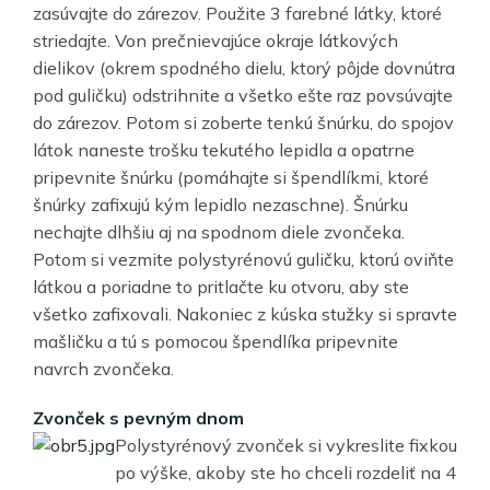
zasúvajte do zárezov. Použite 3 farebné látky, ktoré
striedajte. Von prečnievajúce okraje látkových
dielikov (okrem spodného dielu, ktorý pôjde dovnútra
pod guličku) odstrihnite a všetko ešte raz povsúvajte
do zárezov. Potom si zoberte tenkú šnúrku, do spojov
látok naneste trošku tekutého lepidla a opatrne
pripevnite šnúrku (pomáhajte si špendlíkmi, ktoré
šnúrky zafixujú kým lepidlo nezaschne). Šnúrku
nechajte dlhšiu aj na spodnom diele zvončeka.
Potom si vezmite polystyrénovú guličku, ktorú oviňte
látkou a poriadne to pritlačte ku otvoru, aby ste
všetko zafixovali. Nakoniec z kúska stužky si spravte
mašličku a tú s pomocou špendlíka pripevnite
navrch zvončeka.
Zvonček s pevným dnom
Polystyrénový zvonček si vykreslite fixkou
po výške, akoby ste ho chceli rozdeliť na 4