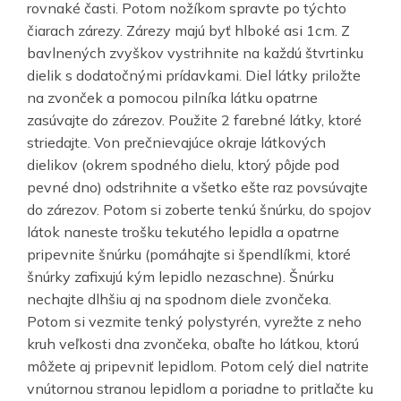
rovnaké časti. Potom nožíkom spravte po týchto
čiarach zárezy. Zárezy majú byť hlboké asi 1cm. Z
bavlnených zvyškov vystrihnite na každú štvrtinku
dielik s dodatočnými prídavkami. Diel látky priložte
na zvonček a pomocou pilníka látku opatrne
zasúvajte do zárezov. Použite 2 farebné látky, ktoré
striedajte. Von prečnievajúce okraje látkových
dielikov (okrem spodného dielu, ktorý pôjde pod
pevné dno) odstrihnite a všetko ešte raz povsúvajte
do zárezov. Potom si zoberte tenkú šnúrku, do spojov
látok naneste trošku tekutého lepidla a opatrne
pripevnite šnúrku (pomáhajte si špendlíkmi, ktoré
šnúrky zafixujú kým lepidlo nezaschne). Šnúrku
nechajte dlhšiu aj na spodnom diele zvončeka.
Potom si vezmite tenký polystyrén, vyrežte z neho
kruh veľkosti dna zvončeka, obaľte ho látkou, ktorú
môžete aj pripevniť lepidlom. Potom celý diel natrite
vnútornou stranou lepidlom a poriadne to pritlačte ku