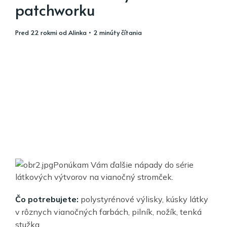
patchworku
pred 22 rokmi
od
Alinka
• 2 minúty čítania
Ponúkam Vám ďalšie nápady do série
látkových výtvorov na vianočný stromček.
Čo potrebujete:
polystyrénové výlisky, kúsky látky
v rôznych vianočných farbách, pilník, nožík, tenká
stužka