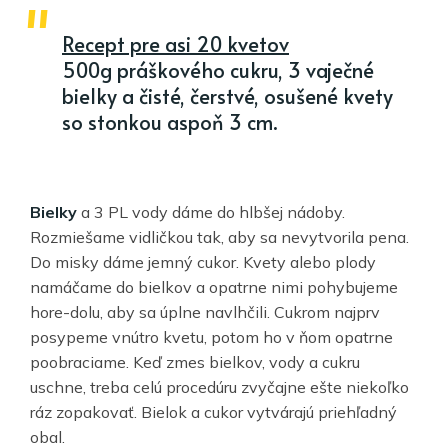
Recept pre asi 20 kvetov
500g práškového cukru, 3 vaječné
bielky a čisté, čerstvé, osušené kvety
so stonkou aspoň 3 cm.
Bielky
a 3 PL vody dáme do hlbšej nádoby.
Rozmiešame vidličkou tak, aby sa nevytvorila pena.
Do misky dáme jemný cukor. Kvety alebo plody
namáčame do bielkov a opatrne nimi pohybujeme
hore-dolu, aby sa úplne navlhčili. Cukrom najprv
posypeme vnútro kvetu, potom ho v ňom opatrne
poobraciame. Keď zmes bielkov, vody a cukru
uschne, treba celú procedúru zvyčajne ešte niekoľko
ráz zopakovať. Bielok a cukor vytvárajú priehľadný
obal.