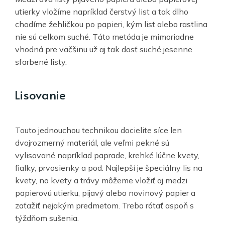
utierky vložíme napríklad čerstvý list a tak dlho
chodíme žehličkou po papieri, kým list alebo rastlina
nie sú celkom suché. Táto metóda je mimoriadne
vhodná pre väčšinu už aj tak dosť suché jesenne
sfarbené listy.
Lisovanie
Touto jednouchou technikou docielite síce len
dvojrozmerný materiál, ale veľmi pekné sú
vylisované napríklad paprade, krehké lúčne kvety,
fialky, prvosienky a pod. Najlepší je špeciálny lis na
kvety, no kvety a trávy môžeme vložiť aj medzi
papierovú utierku, pijavý alebo novinový papier a
zaťažiť nejakým predmetom. Treba rátať aspoň s
týždňom sušenia.