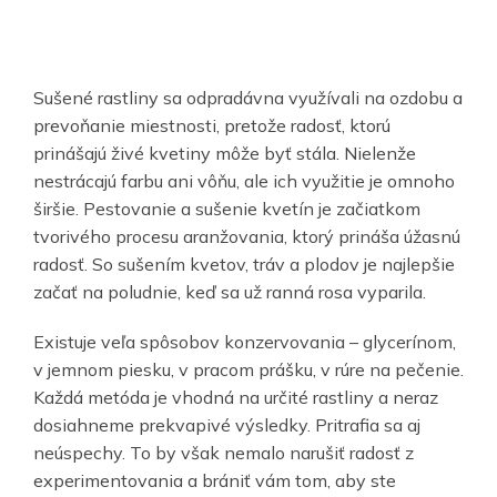
Sušené rastliny sa odpradávna využívali na ozdobu a
prevoňanie miestnosti, pretože radosť, ktorú
prinášajú živé kvetiny môže byť stála. Nielenže
nestrácajú farbu ani vôňu, ale ich využitie je omnoho
širšie. Pestovanie a sušenie kvetín je začiatkom
tvorivého procesu aranžovania, ktorý prináša úžasnú
radosť. So sušením kvetov, tráv a plodov je najlepšie
začať na poludnie, keď sa už ranná rosa vyparila.
Existuje veľa spôsobov konzervovania – glycerínom,
v jemnom piesku, v pracom prášku, v rúre na pečenie.
Každá metóda je vhodná na určité rastliny a neraz
dosiahneme prekvapivé výsledky. Pritrafia sa aj
neúspechy. To by však nemalo narušiť radosť z
experimentovania a brániť vám tom, aby ste