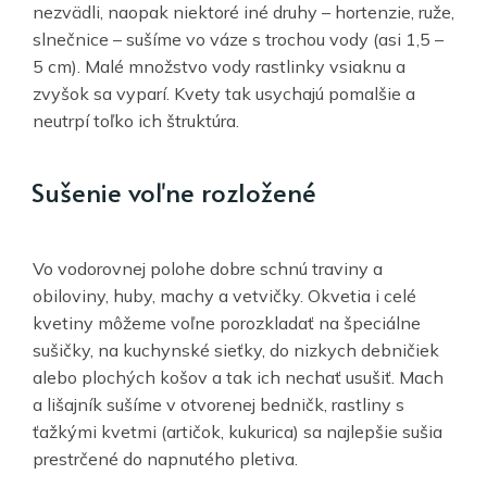
nezvädli, naopak niektoré iné druhy – hortenzie, ruže,
slnečnice – sušíme vo váze s trochou vody (asi 1,5 –
5 cm). Malé množstvo vody rastlinky vsiaknu a
zvyšok sa vyparí. Kvety tak usychajú pomalšie a
neutrpí toľko ich štruktúra.
Sušenie voľne rozložené
Vo vodorovnej polohe dobre schnú traviny a
obiloviny, huby, machy a vetvičky. Okvetia i celé
kvetiny môžeme voľne porozkladať na špeciálne
sušičky, na kuchynské sieťky, do nizkych debničiek
alebo plochých košov a tak ich nechať usušiť. Mach
a lišajník sušíme v otvorenej bedničk, rastliny s
ťažkými kvetmi (artičok, kukurica) sa najlepšie sušia
prestrčené do napnutého pletiva.