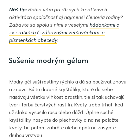
Náš tip:
Robia vám pri rôznych kreatívnych
aktivitách spoločnosť aj najmenší členovia rodiny?
Zabavte sa spolu s nimi s veselými
hádankami o
zvieratkách
či
zábavnými veršovánkami o
písmenkách abecedy
.
Sušenie modrým gélom
Modrý gél suší rastliny rýchlo a dá sa používať znovu
a znovu. Sú to drobné kryštáliky, ktoré do sebe
nasávajú všetku vlhkosť z rastlín, tie si tak uchovajú
tvar i farbu čerstvých rastlín. Kvety treba trhať, keď
už slnko vysušilo rosu alebo dážď. Úplne suché
kryštáliky nasypte do plechovky a na ne položte
kvety, tie potom zahrňte alebo opatrne zasypte
druhou vrstvou.