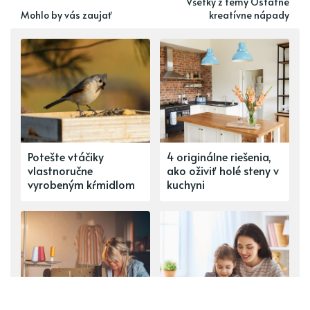
Všetky z témy Ostatné
Mohlo by vás zaujať
kreatívne nápady
Potešte vtáčiky
4 originálne riešenia,
vlastnoručne
ako oživiť holé steny v
vyrobeným kŕmidlom
kuchyni