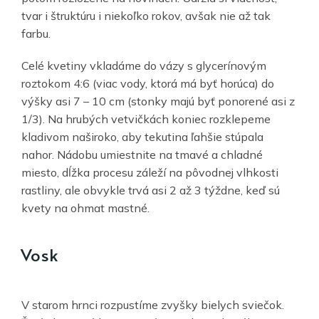
tvar i štruktúru i niekoľko rokov, avšak nie až tak
farbu.
Celé kvetiny vkladáme do vázy s glycerínovým
roztokom 4:6 (viac vody, ktorá má byť horúca) do
výšky asi 7 – 10 cm (stonky majú byť ponorené asi z
1/3). Na hrubých vetvičkách koniec rozklepeme
kladivom naširoko, aby tekutina ľahšie stúpala
nahor. Nádobu umiestnite na tmavé a chladné
miesto, dĺžka procesu záleží na pôvodnej vlhkosti
rastliny, ale obvykle trvá asi 2 až 3 týždne, keď sú
kvety na ohmat mastné.
Vosk
V starom hrnci rozpustíme zvyšky bielych sviečok.