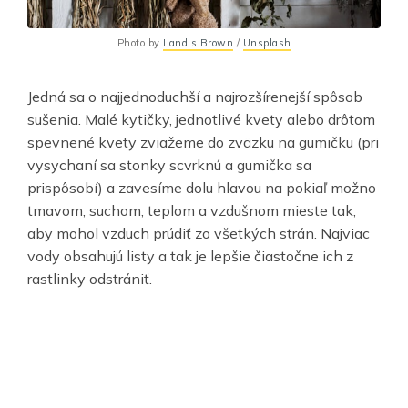
Photo by
Landis Brown
/
Unsplash
Jedná sa o najjednoduchší a najrozšírenejší spôsob
sušenia. Malé kytičky, jednotlivé kvety alebo drôtom
spevnené kvety zviažeme do zväzku na gumičku (pri
vysychaní sa stonky scvrknú a gumička sa
prispôsobí) a zavesíme dolu hlavou na pokiaľ možno
tmavom, suchom, teplom a vzdušnom mieste tak,
aby mohol vzduch prúdiť zo všetkých strán. Najviac
vody obsahujú listy a tak je lepšie čiastočne ich z
rastlinky odstrániť.