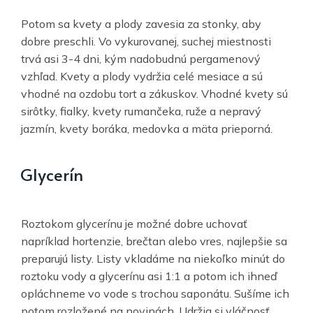
Potom sa kvety a plody zavesia za stonky, aby
dobre preschli. Vo vykurovanej, suchej miestnosti
trvá asi 3-4 dni, kým nadobudnú pergamenový
vzhľad. Kvety a plody vydržia celé mesiace a sú
vhodné na ozdobu tort a zákuskov. Vhodné kvety sú
sirôtky, fialky, kvety rumančeka, ruže a nepravý
jazmín, kvety boráka, medovka a mäta prieporná.
Glycerín
Roztokom glycerínu je možné dobre uchovať
napríklad hortenzie, brečtan alebo vres, najlepšie sa
preparujú listy. Listy vkladáme na niekoľko minút do
roztoku vody a glycerínu asi 1:1 a potom ich ihneď
opláchneme vo vode s trochou saponátu. Sušíme ich
potom rozložené na novinách. Udržia si vláčnosť,