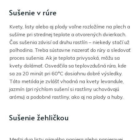
Sušenie v rúre
Kvety, listy alebo aj plody voľne rozložíme na plech a
sušíme pri strednej teplote a otvorených dvierkach.
Čas sušenia závisí od druhu rastlín – niekedy stačí už
polhodina. Treba sústavne nazerať do rúry a sledovať
proces sušenia. Ak je teplota privysoká, môžu sa
kvety dolámať. Osvedčila sa teplovzdušná rúra, kde
sa za 20 minút pri 60°C dosiahnu dobré výsledky.
Táto metóda je zvlášť vhodná na kvety levandule,
jazmín (pri rýchlom sušení si rastliny uchovávajú
arómu) a podobné rastliny, ako aj na plody a huby.
Sušenie žehličkou
Medzi dva listy pijavého papiera alebo papierovej