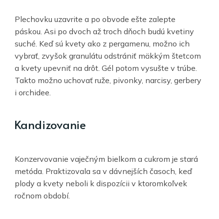
Plechovku uzavrite a po obvode ešte zalepte
páskou. Asi po dvoch až troch dňoch budú kvetiny
suché. Keď sú kvety ako z pergamenu, možno ich
vybrať, zvyšok granulátu odstrániť mäkkým štetcom
a kvety upevniť na drôt. Gél potom vysušte v trúbe.
Takto možno uchovať ruže, pivonky, narcisy, gerbery
i orchidee.
Kandizovanie
Konzervovanie vaječným bielkom a cukrom je stará
metóda. Praktizovala sa v dávnejších časoch, keď
plody a kvety neboli k dispozícii v ktoromkoľvek
ročnom období.