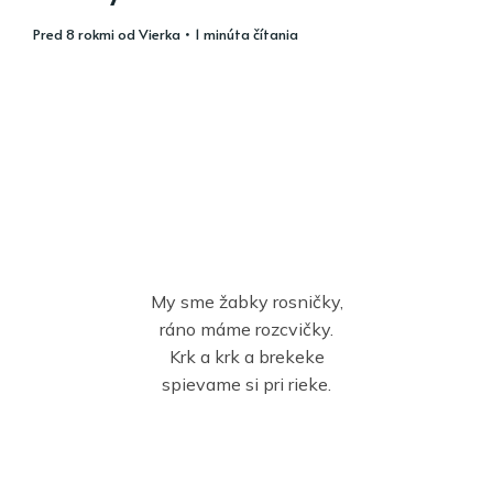
pred 8 rokmi
od
Vierka
• 1 minúta čítania
My sme žabky rosničky,
ráno máme rozcvičky.
Krk a krk a brekeke
spievame si pri rieke.