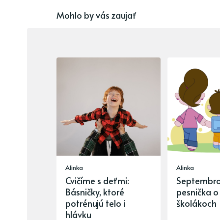
Mohlo by vás zaujať
Alinka
Alinka
Cvičíme s deťmi:
Septembr
Básničky, ktoré
pesnička o
potrénujú telo i
školákoch
hlávku