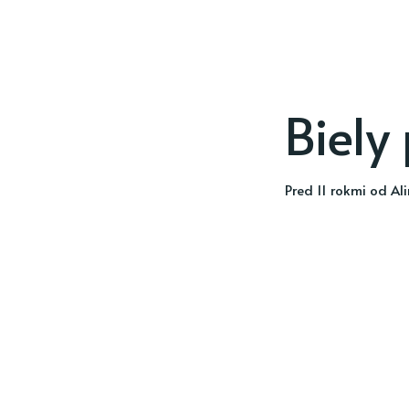
Biely
pred 11 rokmi
od
Al