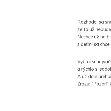
Rozhodol sa sne
že to už nebude
Nechce už na br
s deťmi sa chce
Vybral si najväč
a rýchlo si sadol
A už dole breho
Zrazu: “Pozor!” k