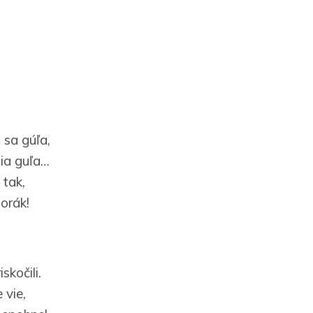
sa gúľa,
tia guľa…
 tak,
orák!
kočili.
 vie,