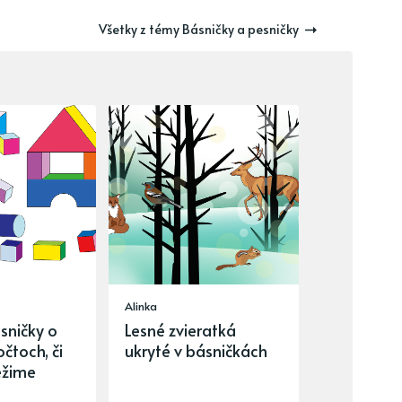
Všetky z témy Básničky a pesničky
Alinka
sničky o
Lesné zvieratká
čtoch, či
ukryté v básničkách
ežime