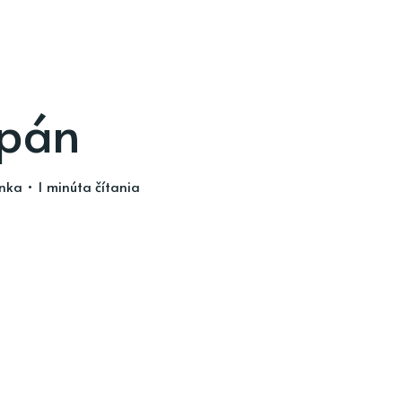
 pán
inka
• 1 minúta čítania