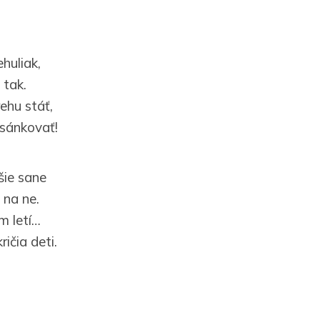
huliak,
 tak.
ehu stáť,
 sánkovať!
šie sane
 na ne.
m letí…
ričia deti.