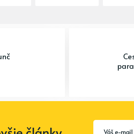
unč
Ce
para
šie články.