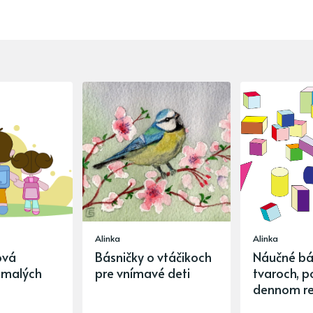
Alinka
Alinka
ová
Básničky o vtáčikoch
Náučné bá
 malých
pre vnímavé deti
tvaroch, po
dennom r