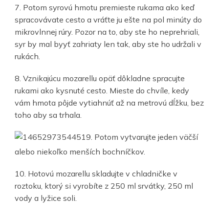
7. Potom syrovú hmotu premieste rukama ako keď
spracovávate cesto a vráťte ju ešte na pol minúty do
mikrovlnnej rúry. Pozor na to, aby ste ho neprehriali,
syr by mal byyť zahriaty len tak, aby ste ho udržali v
rukách.
8. Vznikajúcu mozarellu opäť dôkladne spracujte
rukami ako kysnuté cesto. Mieste do chvíle, kedy
vám hmota pôjde vytiahnúť až na metrovú dĺžku, bez
toho aby sa trhala.
9. Potom vytvarujte jeden väčší
alebo niekoľko menších bochníčkov.
10. Hotovú mozarellu skladujte v chladničke v
roztoku, ktorý si vyrobíte z 250 ml srvátky, 250 ml
vody a lyžice soli.