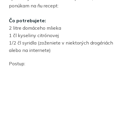
ponúkam na ňu recept:
Čo potrebujete:
2 litre domáceho mlieka
1 čl kyseliny citrónovej
1/2 čl syridla (zoženiete v niektorých drogériách
alebo na internete)
Postup: