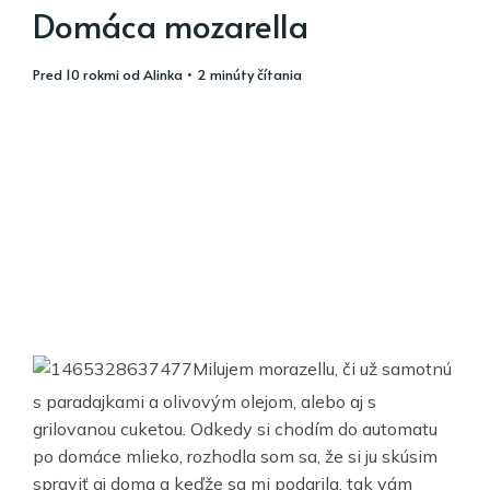
Domáca mozarella
pred 10 rokmi
od
Alinka
• 2 minúty čítania
Milujem morazellu, či už samotnú
s paradajkami a olivovým olejom, alebo aj s
grilovanou cuketou. Odkedy si chodím do automatu
po domáce mlieko, rozhodla som sa, že si ju skúsim
spraviť aj doma a keďže sa mi podarila, tak vám