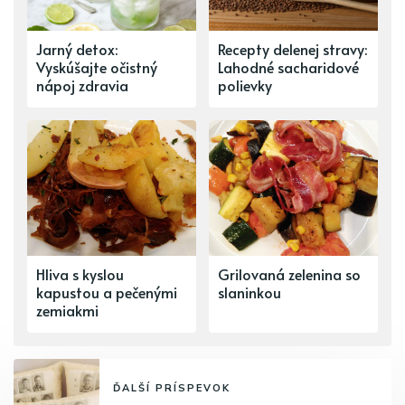
Jarný detox:
Recepty delenej stravy:
Vyskúšajte očistný
Lahodné sacharidové
nápoj zdravia
polievky
Hliva s kyslou
Grilovaná zelenina so
kapustou a pečenými
slaninkou
zemiakmi
ĎALŠÍ PRÍSPEVOK