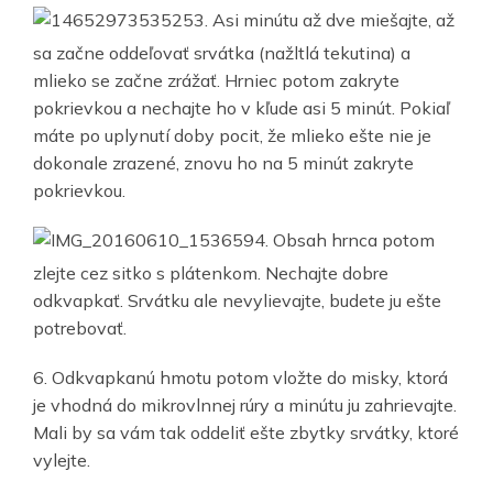
3. Asi minútu až dve miešajte, až
sa začne oddeľovať srvátka (nažltlá tekutina) a
mlieko se začne zrážať. Hrniec potom zakryte
pokrievkou a nechajte ho v kľude asi 5 minút. Pokiaľ
máte po uplynutí doby pocit, že mlieko ešte nie je
dokonale zrazené, znovu ho na 5 minút zakryte
pokrievkou.
4. Obsah hrnca potom
zlejte cez sitko s plátenkom. Nechajte dobre
odkvapkať. Srvátku ale nevylievajte, budete ju ešte
potrebovať.
6. Odkvapkanú hmotu potom vložte do misky, ktorá
je vhodná do mikrovlnnej rúry a minútu ju zahrievajte.
Mali by sa vám tak oddeliť ešte zbytky srvátky, ktoré
vylejte.