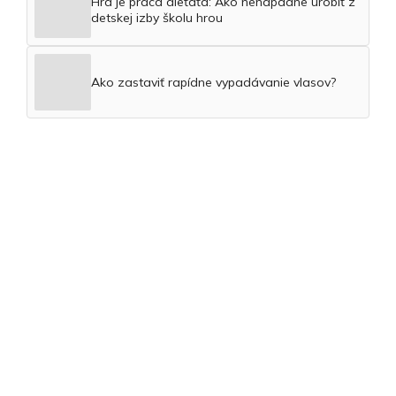
Hra je práca dieťaťa: Ako nenápadne urobiť z
detskej izby školu hrou
Ako zastaviť rapídne vypadávanie vlasov?