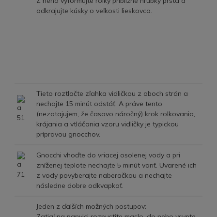
Z neho vyformujte rolky približne hrúbky prsta a
odkrajujte kúsky o veľkosti lieskovca.
Tieto roztlačte zľahka vidličkou z oboch strán a
nechajte 15 minút odstáť. A práve tento
(nezatajujem, že časovo náročný) krok rolkovania,
krájania a vtláčania vzoru vidličky je typickou
prípravou gnocchov.
Gnocchi vhoďte do vriacej osolenej vody a pri
zníženej teplote nechajte 5 minút variť. Uvarené ich
z vody povyberajte naberačkou a nechajte
následne dobre odkvapkať.
Jeden z ďalších možných postupov:
Zatiaľ na panvici rozpustite maslo, do neho vsypte