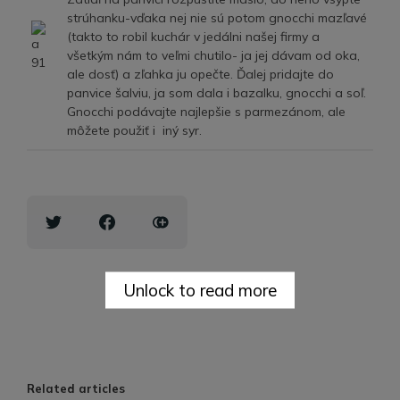
strúhanku-vďaka nej nie sú potom gnocchi mazľavé
(takto to robil kuchár v jedálni našej firmy a
všetkým nám to veľmi chutilo- ja jej dávam od oka,
ale dosť) a zľahka ju opečte. Ďalej pridajte do
panvice šalviu, ja som dala i bazalku, gnocchi a soľ.
Gnocchi podávajte najlepšie s parmezánom, ale
môžete použiť i iný syr.
Unlock to read more
Related articles