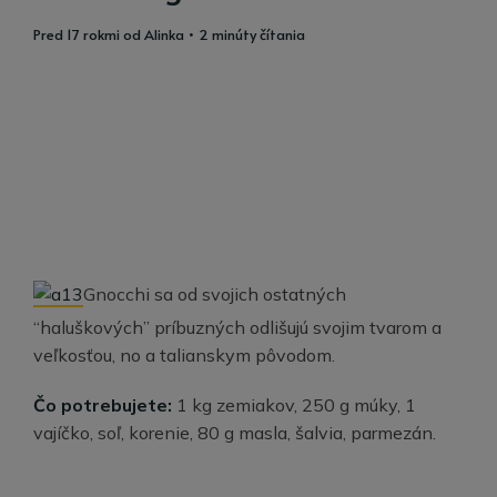
pred 17 rokmi
od
Alinka
• 2 minúty čítania
Gnocchi sa od svojich ostatných
“haluškových” príbuzných odlišujú svojim tvarom a
veľkosťou, no a talianskym pôvodom.
Čo potrebujete:
1 kg zemiakov, 250 g múky, 1
vajíčko, soľ, korenie, 80 g masla, šalvia, parmezán.