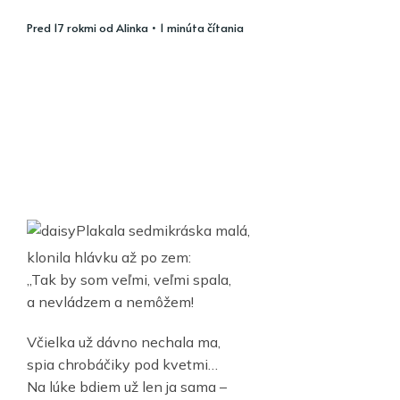
pred 17 rokmi
od
Alinka
• 1 minúta čítania
Plakala sedmikráska malá,
klonila hlávku až po zem:
„Tak by som veľmi, veľmi spala,
a nevládzem a nemôžem!
Včielka už dávno nechala ma,
spia chrobáčiky pod kvetmi…
Na lúke bdiem už len ja sama –