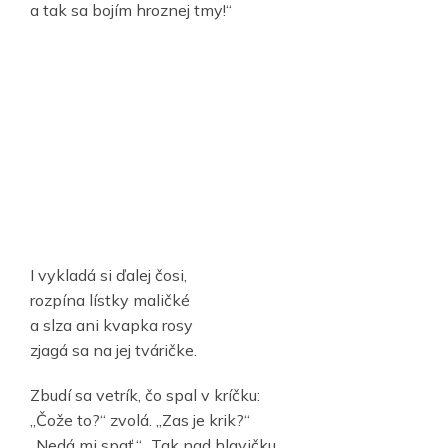
a tak sa bojím hroznej tmy!“
I vykladá si ďalej čosi,
rozpína lístky maličké
a slza ani kvapka rosy
zjagá sa na jej tváričke.
Zbudí sa vetrík, čo spal v kríčku:
„Čože to?“ zvolá. „Zas je krik?“
„Nedá mi spať.“ „Tak nad hlavičku