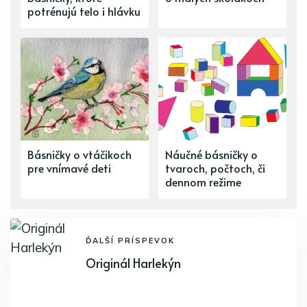
potrénujú telo i hlávku
Básničky o vtáčikoch
Náučné básničky o
pre vnímavé deti
tvaroch, počtoch, či
dennom režime
ĎALŠÍ PRÍSPEVOK
Originál Harlekýn