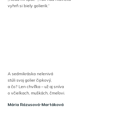
vyhrň si biely golierik.“
A sedmikráska nelenivá
stúli svoj golier čipkový,
a čo? Len chvíľka – už aj sníva
o včielkach, muškách, čmeľovi.
Mária Rázusová-Martáková