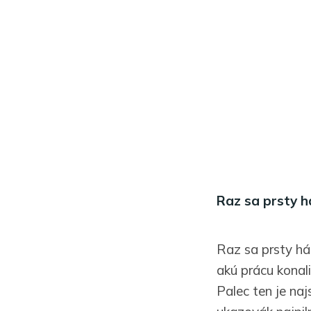
Raz sa prsty h
Raz sa prsty hád
akú prácu konali
Palec ten je najs