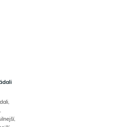
ádali
ali,
.
ilnejší,