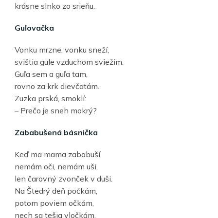
krásne slnko zo srieňu.
Guľovačka
Vonku mrzne, vonku sneží,
svištia gule vzduchom sviežim.
Guľa sem a guľa tam,
rovno za krk dievčatám.
Zuzka prská, smoklí:
– Prečo je sneh mokrý?
Zababušená básnička
Keď ma mama zababuší,
nemám oči, nemám uši,
len čarovný zvonček v duši.
Na Štedrý deň počkám,
potom poviem očkám,
nech sa tešia vločkám.