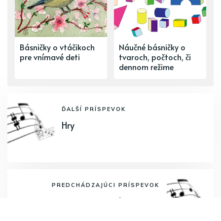
Básničky o vtáčikoch
Náučné básničky o
pre vnímavé deti
tvaroch, počtoch, či
dennom režime
ĎALŠÍ PRÍSPEVOK
Hry
PREDCHÁDZAJÚCI PRÍSPEVOK
Pec nám spadla