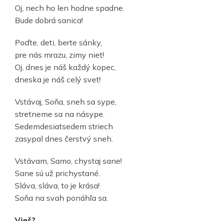
Oj, nech ho len hodne spadne.
Bude dobrá sanica!
Poďte, deti, berte sánky,
pre nás mrazu, zimy niet!
Oj, dnes je náš každý kopec,
dneska je náš celý svet!
Vstávaj, Soňa, sneh sa sype,
stretneme sa na násype.
Sedemdesiatsedem striech
zasypal dnes čerstvý sneh.
Vstávam, Samo, chystaj sane!
Sane sú už prichystané.
Sláva, sláva, to je krása!
Soňa na svah ponáhľa sa.
Vieš?