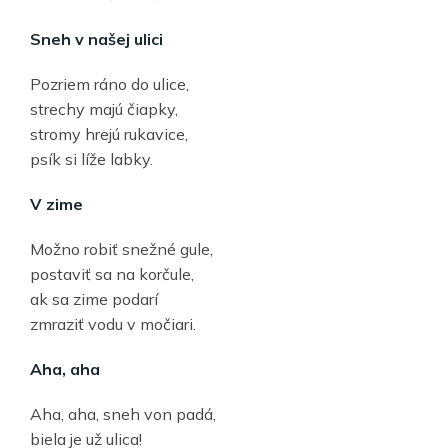
Sneh v našej ulici
Pozriem ráno do ulice,
strechy majú čiapky,
stromy hrejú rukavice,
psík si líže labky.
V zime
Možno robiť snežné gule,
postaviť sa na korčule,
ak sa zime podarí
zmraziť vodu v močiari.
Aha, aha
Aha, aha, sneh von padá,
biela je už ulica!