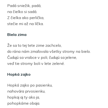
Padá sniežik, padá,
na čielko si sadá.
Z čielka ako perlička,
stečie mi až na líčka.
Biela zima
Že sa to tej tete zime zachcelo,
do rána nám zmaľovala všetky stromy na bielo.
Čudujú sa vrabce v poli, čudujú sa jelene,
veď tie stromy boli v lete zelené.
Hopká zajko
Hopká zajko po pasienku,
nahovára prvosienku,
hopkaj aj ty ako ja,
pohopkáme obaja.