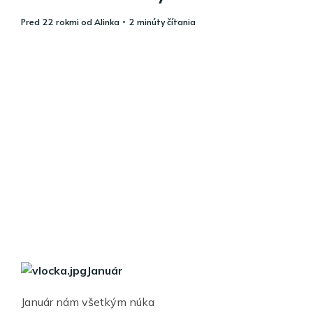
pred 22 rokmi
od
Alinka
• 2 minúty čítania
Január
Január nám všetkým núka