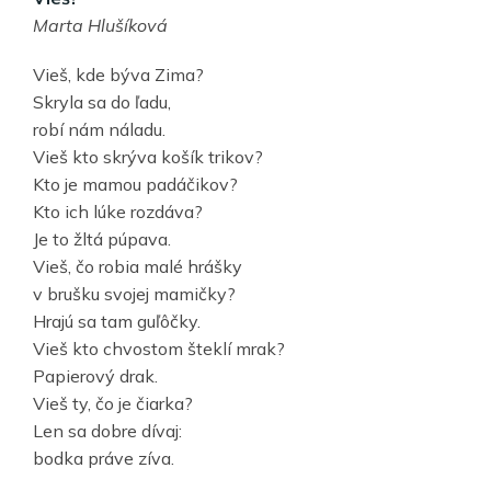
Marta Hlušíková
Vieš, kde býva Zima?
Skryla sa do ľadu,
robí nám náladu.
Vieš kto skrýva košík trikov?
Kto je mamou padáčikov?
Kto ich lúke rozdáva?
Je to žltá púpava.
Vieš, čo robia malé hrášky
v brušku svojej mamičky?
Hrajú sa tam guľôčky.
Vieš kto chvostom šteklí mrak?
Papierový drak.
Vieš ty, čo je čiarka?
Len sa dobre dívaj:
bodka práve zíva.