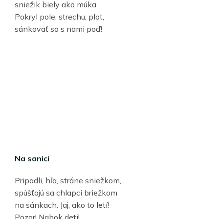
sniežik biely ako múka.
Pokryl pole, strechu, plot,
sánkovať sa s nami poď!
Na sanici
Pripadli, hľa, stráne sniežkom,
spúšťajú sa chlapci briežkom
na sánkach. Jaj, ako to letí!
Pozor! Nabok deti!