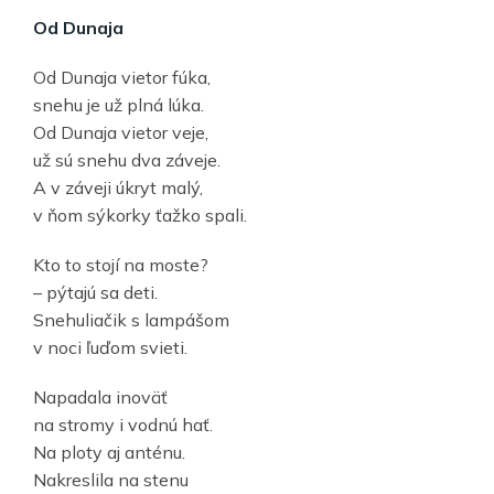
Od Dunaja
Od Dunaja vietor fúka,
snehu je už plná lúka.
Od Dunaja vietor veje,
už sú snehu dva záveje.
A v záveji úkryt malý,
v ňom sýkorky ťažko spali.
Kto to stojí na moste?
– pýtajú sa deti.
Snehuliačik s lampášom
v noci ľuďom svieti.
Napadala inoväť
na stromy i vodnú hať.
Na ploty aj anténu.
Nakreslila na stenu