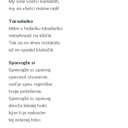
My sme všetci kamaráti,
my sa všetci máme radi!
Táradielko
Mám v hrdielku táradielko
natiahnuté na kľúčik.
Tak sa mi dnes roztáralo,
až mi spadol klobúčik.
Spievajže si
Spievajže si, spievaj,
spevavé stvorenie,
veď je spev najmilšie
tvoje potešenie.
Spievajže si, spievaj,
dievča bledej tvári,
kým ti ja nakosím
tej zelenej trávi.