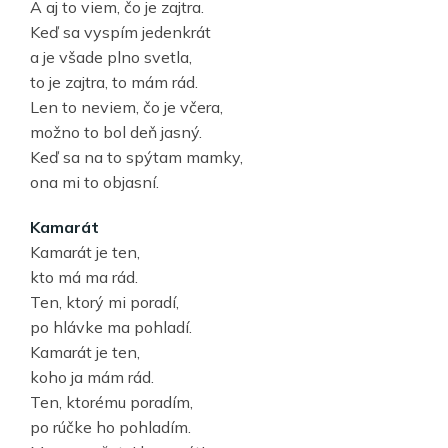
A aj to viem, čo je zajtra.
Keď sa vyspím jedenkrát
a je všade plno svetla,
to je zajtra, to mám rád.
Len to neviem, čo je včera,
možno to bol deň jasný.
Keď sa na to spýtam mamky,
ona mi to objasní.
Kamarát
Kamarát je ten,
kto má ma rád.
Ten, ktorý mi poradí,
po hlávke ma pohladí.
Kamarát je ten,
koho ja mám rád.
Ten, ktorému poradím,
po rúčke ho pohladím.