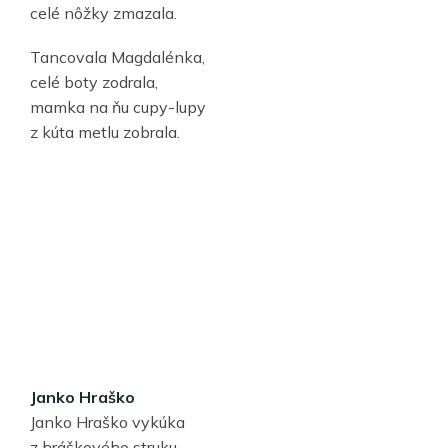
celé nôžky zmazala.
Tancovala Magdalénka,
celé boty zodrala,
mamka na ňu cupy-lupy
z kúta metlu zobrala.
Janko Hraško
Janko Hraško vykúka
z hráškového struku.