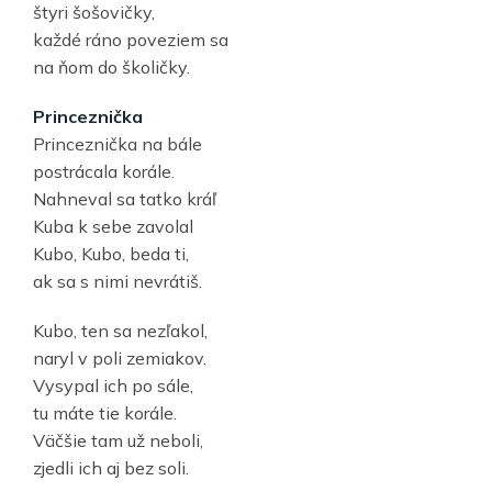
štyri šošovičky,
každé ráno poveziem sa
na ňom do školičky.
Princeznička
Princeznička na bále
postrácala korále.
Nahneval sa tatko kráľ
Kuba k sebe zavolal
Kubo, Kubo, beda ti,
ak sa s nimi nevrátiš.
Kubo, ten sa nezľakol,
naryl v poli zemiakov.
Vysypal ich po sále,
tu máte tie korále.
Väčšie tam už neboli,
zjedli ich aj bez soli.