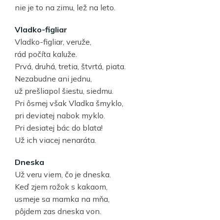
nie je to na zimu, lež na leto.
Vladko-figliar
Vladko-figliar, veruže,
rád počíta kaluže.
Prvá, druhá, tretia, štvrtá, piata.
Nezabudne ani jednu,
už prešliapol šiestu, siedmu.
Pri ôsmej však Vladka šmyklo,
pri deviatej nabok myklo.
Pri desiatej bác do blata!
Už ich viacej nenaráta.
Dneska
Už veru viem, čo je dneska.
Keď zjem rožok s kakaom,
usmeje sa mamka na mňa,
pôjdem zas dneska von.