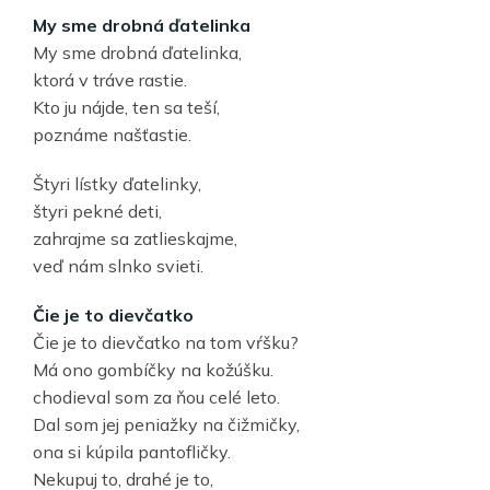
My sme drobná ďatelinka
My sme drobná ďatelinka,
ktorá v tráve rastie.
Kto ju nájde, ten sa teší,
poznáme našťastie.
Štyri lístky ďatelinky,
štyri pekné deti,
zahrajme sa zatlieskajme,
veď nám slnko svieti.
Čie je to dievčatko
Čie je to dievčatko na tom vŕšku?
Má ono gombíčky na kožúšku.
chodieval som za ňou celé leto.
Dal som jej peniažky na čižmičky,
ona si kúpila pantofličky.
Nekupuj to, drahé je to,