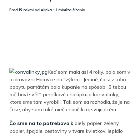
pred 19 rokmi
od
Alinka
• 1 minúta čítania
Keď som mala asi 4 roky, bola som v
ozdravovni Horovce na “výkrm”. Jediné, čo si z toho
pobytu pamätám bolo kúpanie na spôsob “S tebou
mě baví svět”, perníkovú chalúpku a konvalinky,
ktoré sme tam vyrobili. Tak som sa rozhodla, že je na
čase, aby som také niečo naučila aj svoju dcéru.
Čo sme na to potrebovali:
biely papier, zelený
papier, špajdle, cestoviny v tvare kvietkov, lepidlo