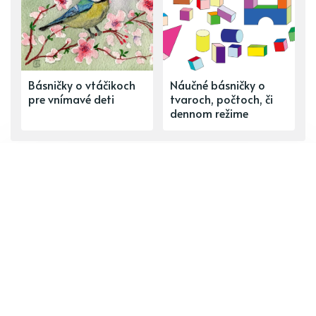
Básničky o vtáčikoch
Náučné básničky o
pre vnímavé deti
tvaroch, počtoch, či
dennom režime
ĎALŠÍ PRÍSPEVOK
Prečo ma podviedol? –10 dôvodov
partnerovej nevery
PREDCHÁDZAJÚCI PRÍSPEVOK
Zacvičte si každý deň: Básničky a