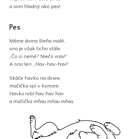
a som hladný ako pes!
Pes
Máme doma šteňa malé,
ono je však ticho stále.
„Čo si nemé? Niečo vrav!“
A ono len: „Hav-hav-hav!“
Skáče havko na dvore,
mačička spí v komore.
Havko robí hav hav hav
a mačička mňau mňau mňau.