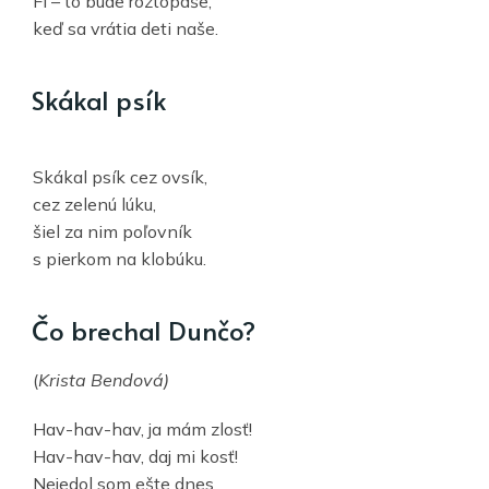
Fí – to bude roztopaše,
keď sa vrátia deti naše.
Skákal psík
Skákal psík cez ovsík,
cez zelenú lúku,
šiel za nim poľovník
s pierkom na klobúku.
Čo brechal Dunčo?
(
Krista Bendová)
Hav-hav-hav, ja mám zlosť!
Hav-hav-hav, daj mi kosť!
Nejedol som ešte dnes