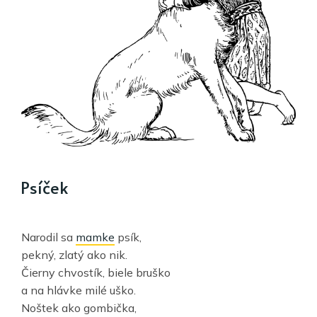
Psíček
Narodil sa
mamke
psík,
pekný, zlatý ako nik.
Čierny chvostík, biele bruško
a na hlávke milé uško.
Noštek ako gombička,