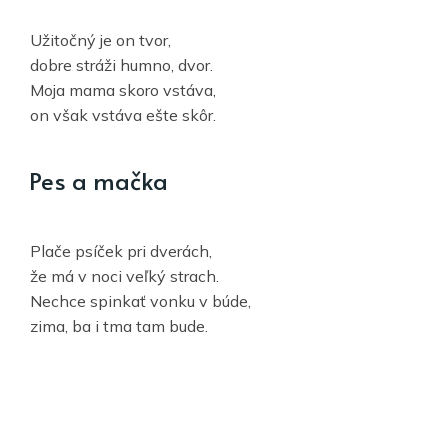
Užitočný je on tvor,
dobre stráži humno, dvor.
Moja mama skoro vstáva,
on však vstáva ešte skôr.
Pes a mačka
Plače psíček pri dverách,
že má v noci veľký strach.
Nechce spinkať vonku v búde,
zima, ba i tma tam bude.