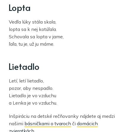
Lopta
Vedľa lúky stála skala,
lopta sa k nej kotúľala.
Schovala sa lopta v jame,
ľaľa, tu je, už ju máme.
Lietadlo
Letí, letí lietadlo,
pozor, aby nespadlo.
Lietadlo je vo vzduchu
a Lenka je vo vzduchu.
Inšpiráciu na detské rečňovanky nájdete aj medzi
našimi
básničkami o tvaroch
či
domácich
zvieratkách
.