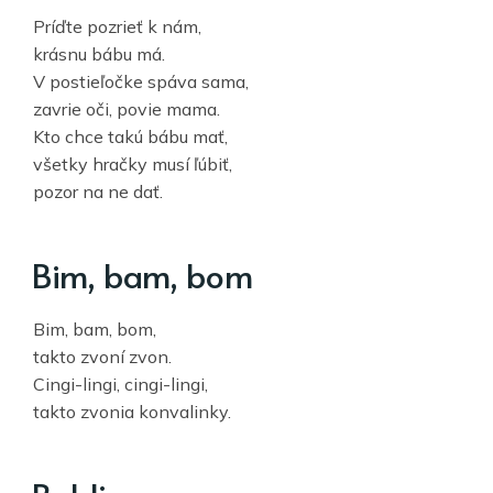
Príďte pozrieť k nám,
krásnu bábu má.
V postieľočke spáva sama,
zavrie oči, povie mama.
Kto chce takú bábu mať,
všetky hračky musí ľúbiť,
pozor na ne dať.
Bim, bam, bom
Bim, bam, bom,
takto zvoní zvon.
Cingi-lingi, cingi-lingi,
takto zvonia konvalinky.