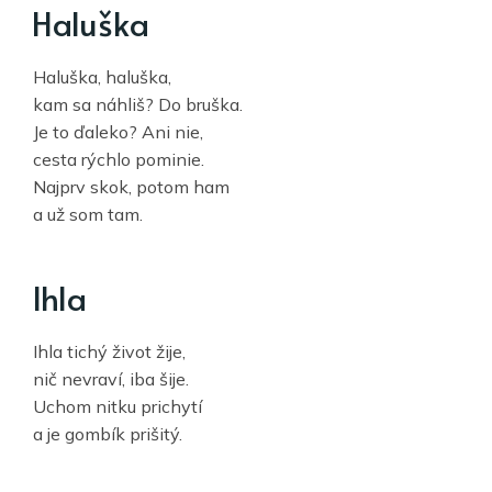
Haluška
Haluška, haluška,
kam sa náhliš? Do bruška.
Je to ďaleko? Ani nie,
cesta rýchlo pominie.
Najprv skok, potom ham
a už som tam.
Ihla
Ihla tichý život žije,
nič nevraví, iba šije.
Uchom nitku prichytí
a je gombík prišitý.