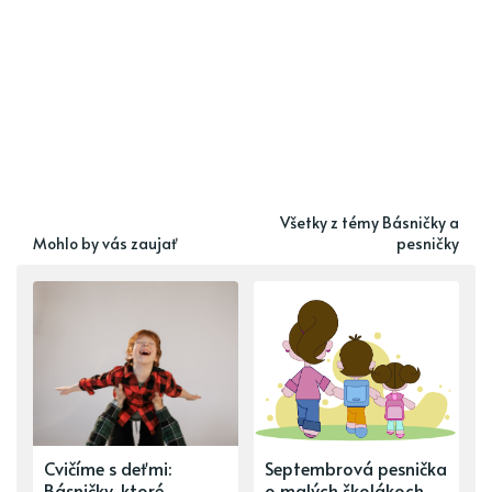
Všetky z témy Básničky a
Mohlo by vás zaujať
pesničky
Cvičíme s deťmi:
Septembrová pesnička
Básničky, ktoré
o malých školákoch