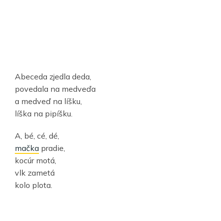
Abeceda zjedla deda,
povedala na medveďa
a medveď na líšku,
líška na pipíšku.
A, bé, cé, dé,
mačka
pradie,
kocúr motá,
vlk zametá
kolo plota.