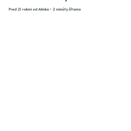
pred 21 rokmi
od
Alinka
• 2 minúty čítania