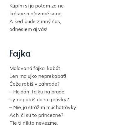
Kúpim si ja potom za ne
krásne maľované sane.
A keď bude zimný čas,
odnesiem aj vás!
Fajka
Maľovaná fajka, kabát,
Len ma ujko neprekabáť!
Čože robíš v záhrade?
– Hojdám fajku na brade.
Ty nepatríš do rozprávky?
– Nie, ja strážim muchotrávky.
Ach, či sú to princezné?
Tie ti nikto nevezme.