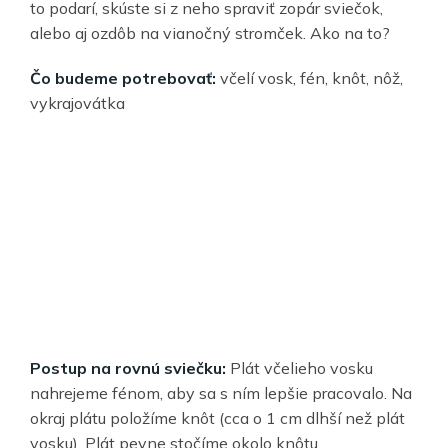
to podarí, skúste si z neho spraviť zopár sviečok,
alebo aj ozdôb na vianočný stromček. Ako na to?
Čo budeme potrebovať:
včelí vosk, fén, knôt, nôž,
vykrajovátka
Postup na rovnú sviečku:
Plát včelieho vosku
nahrejeme fénom, aby sa s ním lepšie pracovalo. Na
okraj plátu položíme knôt (cca o 1 cm dlhší než plát
vosku). Plát pevne stočíme okolo knôtu