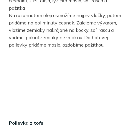
cesnaku, 2 PL oleja, lyžička masla, soľ, rasca a
pažítka
Na rozohriatom oleji osmažíme najprv vločky, potom
pridáme na pol minúty cesnak. Zalejeme vývarom,
vložíme zemiaky nakrájané na kocky, soľ, rascu a
varíme, pokiaľ zemiaky nezmäknú. Do hotovej
polievky pridáme maslo, ozdobíme pažítkou.
Polievka z tofu