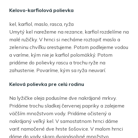
Kelovo-karfiolová polievka
kel, karfiol, maslo, rasca, ryža
Umytý kel narežeme na rezance, karfiol rozdelíme na
malé ružičky. V hrnci si necháme roztopiť maslo a
zeleninu chvíľku orestujeme. Potom podlejeme vodou
a varíme, kým nie je karfiol polomäkký. Potom
pridáme do polievky rascu a trochu ryže na
zahustenie. Povaríme, kým sa ryža neuvarí.
Kelová polievka pre celú rodinu
Na lyžičke oleja podusíme dve nakrájané mrkvy.
Pridáme trochu sladkej červenej papriky a zalejeme
väčším množstvom vody. Pridáme očistený a
nakrájaný veľký kel. V samostatnom hrnci dáme
variť namočené dve hrste šošovice. V malom hrnci
dáme do vody skoro dvojnásobné množstvo