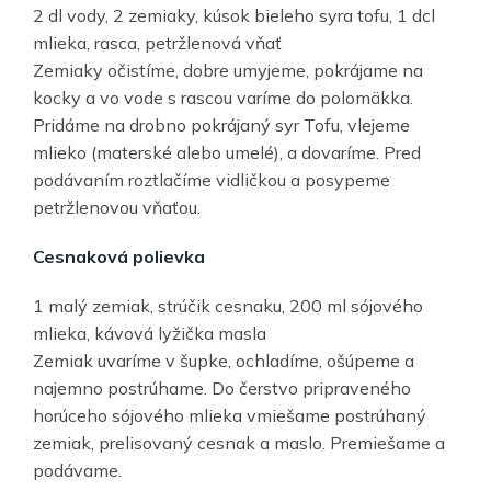
2 dl vody, 2 zemiaky, kúsok bieleho syra tofu, 1 dcl
mlieka, rasca, petržlenová vňať
Zemiaky očistíme, dobre umyjeme, pokrájame na
kocky a vo vode s rascou varíme do polomäkka.
Pridáme na drobno pokrájaný syr Tofu, vlejeme
mlieko (materské alebo umelé), a dovaríme. Pred
podávaním roztlačíme vidličkou a posypeme
petržlenovou vňaťou.
Cesnaková polievka
1 malý zemiak, strúčik cesnaku, 200 ml sójového
mlieka, kávová lyžička masla
Zemiak uvaríme v šupke, ochladíme, ošúpeme a
najemno postrúhame. Do čerstvo pripraveného
horúceho sójového mlieka vmiešame postrúhaný
zemiak, prelisovaný cesnak a maslo. Premiešame a
podávame.