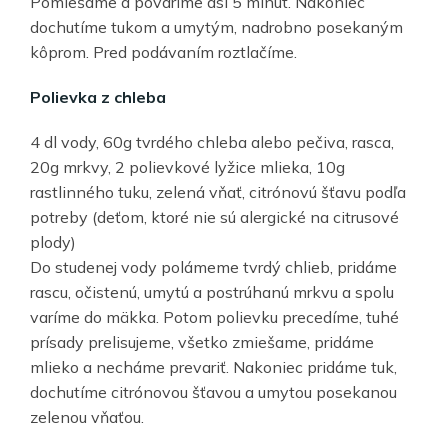
Pomiešame a povaríme asi 5 minút. Nakoniec
dochutíme tukom a umytým, nadrobno posekaným
kôprom. Pred podávaním roztlačíme.
Polievka z chleba
4 dl vody, 60g tvrdého chleba alebo pečiva, rasca,
20g mrkvy, 2 polievkové lyžice mlieka, 10g
rastlinného tuku, zelená vňať, citrónovú šťavu podľa
potreby (deťom, ktoré nie sú alergické na citrusové
plody)
Do studenej vody polámeme tvrdý chlieb, pridáme
rascu, očistenú, umytú a postrúhanú mrkvu a spolu
varíme do mäkka. Potom polievku precedíme, tuhé
prísady prelisujeme, všetko zmiešame, pridáme
mlieko a necháme prevariť. Nakoniec pridáme tuk,
dochutíme citrónovou šťavou a umytou posekanou
zelenou vňaťou.