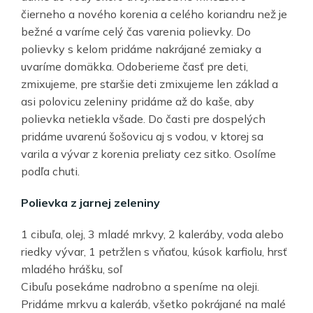
čierneho a nového korenia a celého koriandru než je
bežné a varíme celý čas varenia polievky. Do
polievky s kelom pridáme nakrájané zemiaky a
uvaríme domäkka. Odoberieme časť pre deti,
zmixujeme, pre staršie deti zmixujeme len základ a
asi polovicu zeleniny pridáme až do kaše, aby
polievka netiekla všade. Do časti pre dospelých
pridáme uvarenú šošovicu aj s vodou, v ktorej sa
varila a vývar z korenia preliaty cez sitko. Osolíme
podľa chuti.
Polievka z jarnej zeleniny
1 cibuľa, olej, 3 mladé mrkvy, 2 kaleráby, voda alebo
riedky vývar, 1 petržlen s vňaťou, kúsok karfiolu, hrsť
mladého hrášku, soľ
Cibuľu posekáme nadrobno a speníme na oleji.
Pridáme mrkvu a kaleráb, všetko pokrájané na malé