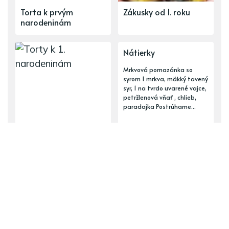
Torta k prvým
Zákusky od 1. roku
narodeninám
Nátierky
Mrkvová pomazánka so
syrom 1 mrkva, mäkký tavený
syr, 1 na tvrdo uvarené vajce,
petržlenová vňať , chlieb,
paradajka Postrúhame...
Torty k 1. narodeninám
ĎALŠÍ PRÍSPEVOK
Polievky mäsové