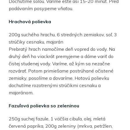
Dochutíme soľou. Varíme ešte asi 15-20 minút. Pred
podávaním posypeme vňaťou.
Hrachová polievka
200g suchého hrachu, 6 stredných zemiakov, soľ, 3
strúčiky cesnaku, majorán
Prebratý hrach namočíme deň vopred do vody. Na
druhý deň ho viackrát premyjeme a dáme variť do
čistej studenej vody. Varíme, až kým sa nezačne
rozvárať. Potom primiešame postrúhané očistené
zemiaky, posolíme a dovaríme. Hotovú polievku
dochutíme rozotrenými strúčikmi cesnaku a
majoránom.
Fazuľová polievka so zeleninou
250g suchej fazule, 1 väčšia cibuľa, olej, mletá
červená paprika, 200g zeleniny (mrkva, petržlen,