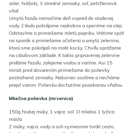
zeler, hrášok), 3 stredné zemiaky, soľ, petržlenová
vňať
Umytú fazuľu namočíme deň vopred do studenej
vody. Cibuľu pokrájame nadrobno a speníme na oleji.
Odstavíme a primiešame mletú papriku. Vrátime späť
na sporák a primiešame očistenú a umytú zeleninu,
ktorú sme pokrájali na malé kocky. Chvíľu oprážame
na cibuľovom základe. K takto pripravenej zelenine
pridáme fazuľu, zalejeme vodou a varíme. Asi 15
minút pred dovarením primiešame do polievky
postrúhané zemiaky. Nakoniec osolíme a necháme
prejsť varom. Polievku dochutíme posekanou vňaťou.
Mliečna polievka (mrvenica)
150g hrubej múky, 1 vajce, soľ, 1l mlieka, 1 lyžica
masla
Z múky, vajca, vody a soli vymiesime tvrdé cesto,