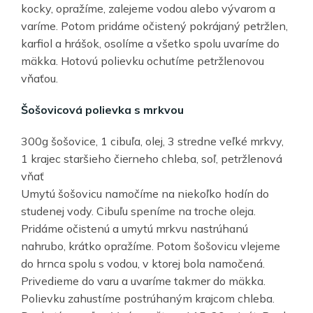
kocky, opražíme, zalejeme vodou alebo vývarom a
varíme. Potom pridáme očistený pokrájaný petržlen,
karfiol a hrášok, osolíme a všetko spolu uvaríme do
mäkka. Hotovú polievku ochutíme petržlenovou
vňaťou.
Šošovicová polievka s mrkvou
300g šošovice, 1 cibuľa, olej, 3 stredne veľké mrkvy,
1 krajec staršieho čierneho chleba, soľ, petržlenová
vňať
Umytú šošovicu namočíme na niekoľko hodín do
studenej vody. Cibuľu speníme na troche oleja.
Pridáme očistenú a umytú mrkvu nastrúhanú
nahrubo, krátko opražíme. Potom šošovicu vlejeme
do hrnca spolu s vodou, v ktorej bola namočená.
Privedieme do varu a uvaríme takmer do mäkka.
Polievku zahustíme postrúhaným krajcom chleba.