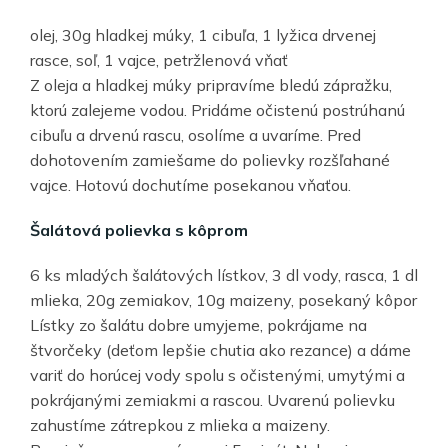
olej, 30g hladkej múky, 1 cibuľa, 1 lyžica drvenej
rasce, soľ, 1 vajce, petržlenová vňať
Z oleja a hladkej múky pripravíme bledú zápražku,
ktorú zalejeme vodou. Pridáme očistenú postrúhanú
cibuľu a drvenú rascu, osolíme a uvaríme. Pred
dohotovením zamiešame do polievky rozšľahané
vajce. Hotovú dochutíme posekanou vňaťou.
Šalátová polievka s kôprom
6 ks mladých šalátových lístkov, 3 dl vody, rasca, 1 dl
mlieka, 20g zemiakov, 10g maizeny, posekaný kôpor
Lístky zo šalátu dobre umyjeme, pokrájame na
štvorčeky (deťom lepšie chutia ako rezance) a dáme
variť do horúcej vody spolu s očistenými, umytými a
pokrájanými zemiakmi a rascou. Uvarenú polievku
zahustíme zátrepkou z mlieka a maizeny.