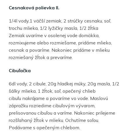
Cesnaková polievka II.
1/4l vody,1 väčší zemiak, 2 strúčky cesnaku, soľ,
trochu mlieka, 1/2 lyžičky masla, 1/2 žĺtka
Zemiak uvaríme v osolenej vode domäkka,
rozmixujeme alebo rozmiešame, pridáme mlieko,
cesnak a povaríme. Nakoniec pridáme v mlieku
rozmiešaný žĺtok a prevaríme.
Cibuľačka
6dl vody, 2 cibule, 20g hladkej múky, 20g masla, 1/2
šálky mlieka, 1 žĺtok, soľ, opečený chlieb
cibuľu nakrájame a povaríme vo vode. Maslovú
zápražku rozriedime cibuľovým vývarom,
prelisovanou cibuľou a varíme. Nakoniec prilejeme
rozšľahaný žĺtok v mlieku. Ochutíme soľou.
Podávame s opečeným chlebom.