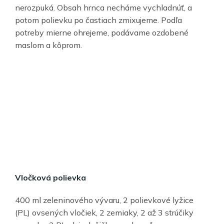
nerozpuká. Obsah hrnca necháme vychladnúť, a
potom polievku po častiach zmixujeme. Podľa
potreby mierne ohrejeme, podávame ozdobené
maslom a kôprom.
Vločková polievka
400 ml zeleninového vývaru, 2 polievkové lyžice
(PL) ovsených vločiek, 2 zemiaky, 2 až 3 strúčiky