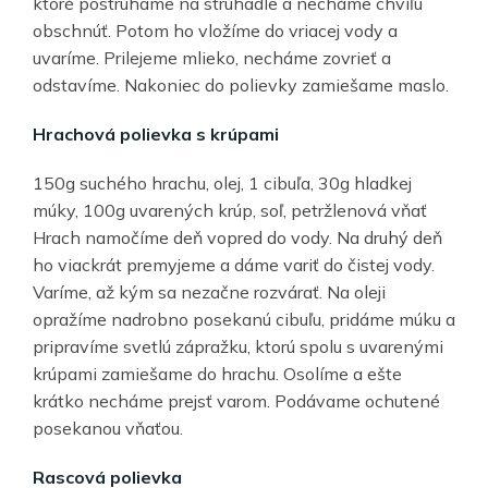
ktoré postrúhame na strúhadle a necháme chvíľu
obschnúť. Potom ho vložíme do vriacej vody a
uvaríme. Prilejeme mlieko, necháme zovrieť a
odstavíme. Nakoniec do polievky zamiešame maslo.
Hrachová polievka s krúpami
150g suchého hrachu, olej, 1 cibuľa, 30g hladkej
múky, 100g uvarených krúp, soľ, petržlenová vňať
Hrach namočíme deň vopred do vody. Na druhý deň
ho viackrát premyjeme a dáme variť do čistej vody.
Varíme, až kým sa nezačne rozvárať. Na oleji
opražíme nadrobno posekanú cibuľu, pridáme múku a
pripravíme svetlú zápražku, ktorú spolu s uvarenými
krúpami zamiešame do hrachu. Osolíme a ešte
krátko necháme prejsť varom. Podávame ochutené
posekanou vňaťou.
Rascová polievka