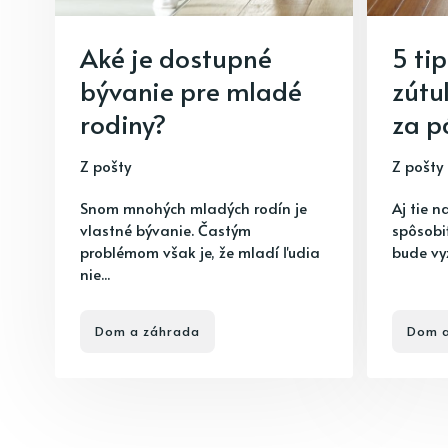
Aké je dostupné
5 ti
bývanie pre mladé
zútu
rodiny?
za p
Z pošty
Z pošty
Snom mnohých mladých rodín je
Aj tie 
vlastné bývanie. Častým
spôsobi
problémom však je, že mladí ľudia
bude vyz
nie...
Dom a záhrada
Dom a