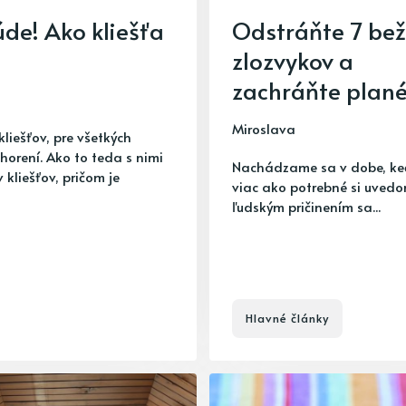
úde! Ako kliešťa
Odstráňte 7 be
zlozvykov a
zachráňte plané
Miroslava
liešťov, pre všetkých
orení. Ako to teda s nimi
Nachádzame sa v dobe, ke
 kliešťov, pričom je
viac ako potrebné si uvedo
ľudským pričinením sa...
Hlavné články