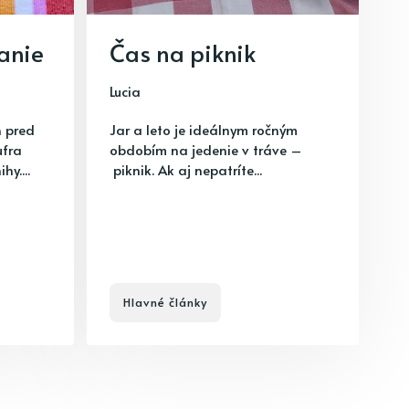
tanie
Čas na piknik
Lucia
n pred
Jar a leto je ideálnym ročným
ufra
obdobím na jedenie v tráve –
y....
piknik. Ak aj nepatríte...
Hlavné články