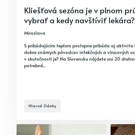
Kliešťová sezóna je v plnom pr
vybrať a kedy navštíviť lekára?
Miroslava
S pribúdajúcim teplom postupne pribúda aj aktivita k
dobre známych pôvodcov infekčných a vírusových och
v skutočnosti je? Na Slovensku nájdete asi 20 druhov
potrebné...
Hlavné články