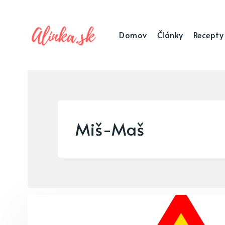
Domov
Články
Recepty
Miš-Maš