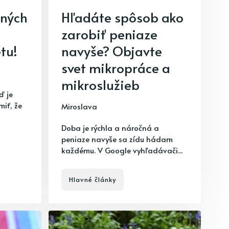
žných
Hľadáte spôsob ako
zarobiť peniaze
tu!
navyše? Objavte
svet mikropráce a
mikroslužieb
ď je
miť, že
Miroslava
Doba je rýchla a náročná a
peniaze navyše sa zídu hádam
každému. V Google vyhľadávači...
Hlavné články