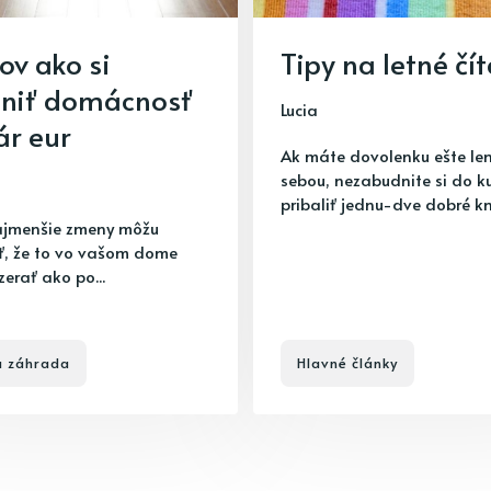
pov ako si
Tipy na letné čí
lniť domácnosť
Lucia
ár eur
Ak máte dovolenku ešte le
sebou, nezabudnite si do k
pribaliť jednu-dve dobré knih
najmenšie zmeny môžu
ť, že to vo vašom dome
erať ako po...
 záhrada
Hlavné články